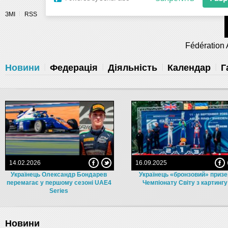
Разрешите сайту fau.ua отправлять
ЗМІ
RSS
уведомления на рабочий стол
Fédération 
Запретить
Раз
Powered by SendPulse
Новини
Федерація
Діяльність
Календар
Г
14.02.2026
16.09.2025
Українець Олександр Бондарев
Українець «бронзовий» приз
перемагає у першому сезоні UAE4
Чемпіонату Світу з картингу
Series
Новини