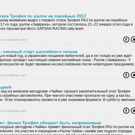
этапа Трофея по ралли на серийных 2017
ему вниманию видео с первого этапа Трофея FAU по ралли на серийных
7-го года, ралли «Завірюха», которое состоялось 21–21 января этого года в
ого просмотра! Фото SAPSAN RACING rally team
і на серійних авто
- снежный старт раллийного сезона
ся новый год, а украинских гонщиков-любителей, да и не только их уже ждет
 Днепре пройдет настоящая зимняя раллийная гонка - Ралли «Завирюха». У
атов ралли не будет времени на расслабление после новогодних праздников.
офессиональных спортсменов ждет 1-й этап Трофея FAU по ралли на
обилях. Дать первый старт в 2017-м году выпало Днепру. Уже в ближайшие
і на серійних авто
 января здесь пройдет полноценное зимнее ралли. Организаторы заранее
вку трассы и попытались максимально точно просчитать прогноз погоды,
ики, и зрители могли насладиться красотой гонки по снежному покрытию. За
одной
ельных дня стартующим в ралли «Завирюха» экипажам предстоит преодолет
-энд на киевском автодроме «Чайка» прошел заключительный этап Трофея
дистанции, из которых 38 составят скоростные спецучастки. По меркам ралли
 серийных автомобилях. При чем его участники проехали не одну, а как бы...
томобилях это довольно серьезный вызов как пилотам, так и технике. В
ки. Этап планировалось провести в уже знакомом формате. В субботу экипажи
уббота 21 января) программа мероприятия состоит из административно-
ы проехать «большой» доп, «нарисованный» по автогоночному кольцу
оверок, торжественного открытия, и настоящей изюминки гонки – ночного
 а также поспорить друг с другом на коротком картодроме. В воскресенье –
пецучастка, проложенного на известной трассе «АгроСоюз». Во второй день
і на серійних авто
а «большого» допа, но уже в обратном направлении. Вот только по
2 января) участников ждет куда более серьезный раллийный «доп»
нировалось стартовать в темноте, что заметно отличается от всей остальной
 6 километров, расположенный на аэродроме «Каменка». Традиционно для
кресенье ситуацию изменила погода, которая с помощью дождя и снегопада
а»: финал Трофея обещает быть напряженным
 спортсмены проедут его по три раза в каждом направлении. А с учетом
е знакомую дорожку в совершенно других условиях. А потому довольно часто
ыходные автодром «Чайка» примет финальный этап Трофея FAU по ралли на
с каждым новым стартом состояние полотна может меняться, так что особой
тих «трех гонок» были свои фавориты, в то время как определяющим по
обилях. На участие в очередном «Ралли Чайка» заявки уже подало порядка
ть не стоит… На сегодняшний момент уже получено более 30
 оказался именно воскресный отрезок этапа. Например, в полноприводном