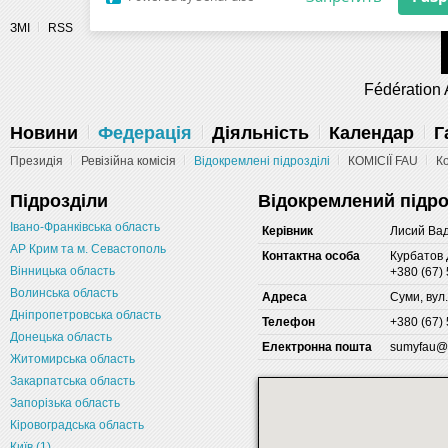
Разрешите сайту fau.ua отправлять
ЗМІ
RSS
уведомления на рабочий стол
Fédération 
Запретить
Раз
Powered by SendPulse
Новини
Федерація
Діяльність
Календар
Г
Президія
Ревізійна комісія
Відокремлені підрозділі
КОМІСІЇ FAU
К
Підрозділи
Відокремлений підро
Івано-Франківська область
Керівник
Лисий Вад
АР Крим та м. Севастополь
Контактна особа
Курбатов
Вінницька область
+380 (67)
Волинська область
Адреса
Суми, вул
Дніпропетровська область
Телефон
+380 (67)
Донецька область
Електронна пошта
sumyfau@u
Житомирська область
Закарпатська область
Запорізька область
Кіровоградська область
Київ (1)