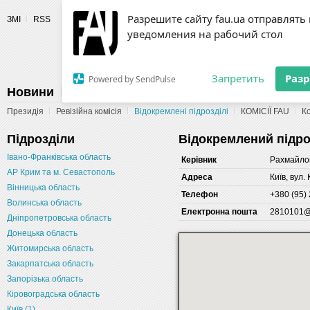
Разрешите сайту fau.ua отправлять
ЗМІ
RSS
уведомления на рабочий стол
Fédération 
Запретить
Раз
Powered by SendPulse
Новини
Федерація
Діяльність
Календар
Г
Президія
Ревізійна комісія
Відокремлені підрозділі
КОМІСІЇ FAU
К
Підрозділи
Відокремлений підроз
Івано-Франківська область
Керівник
Рахмайло
АР Крим та м. Севастополь
Адреса
Київ, вул.
Вінницька область
Телефон
+380 (95)
Волинська область
Електронна пошта
2810101@
Дніпропетровська область
Донецька область
Житомирська область
Закарпатська область
Запорізька область
Кіровоградська область
Київ (1)