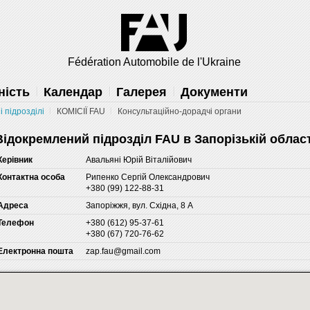
решить
Fédération Automobile de l'Ukraine
ність
Календар
Галерея
Документи
 підрозділі
КОМІСІЇ FAU
Консультаційно-дорадчі органи
Відокремлений підрозділ FAU в Запорізькій област
Керівник
Авальяні Юрій Віталійович
Контактна особа
Рипенко Сергій Олександрович
+380 (99) 122-88-31
Адреса
Запоріжжя, вул. Східна, 8 А
Телефон
+380 (612) 95-37-61
+380 (67) 720-76-62
Електронна пошта
zap.fau@gmail.com