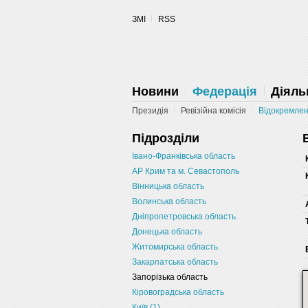
Запретить
Раз
Powered by SendPulse
ЗМІ
RSS
Новини
Федерація
Діяль
Президія
Ревізійна комісія
Відокремлені
Підрозділи
Івано-Франківська область
АР Крим та м. Севастополь
Вінницька область
Волинська область
Дніпропетровська область
Донецька область
Житомирська область
Закарпатська область
Запорізька область
Кіровоградська область
Київ (1)