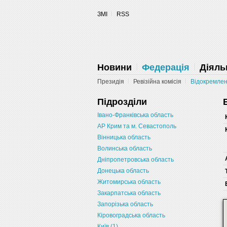
Запретить
Раз
Powered by SendPulse
ЗМІ
RSS
Новини
Федерація
Діяль
Президія
Ревізійна комісія
Відокремлені
Підрозділи
Івано-Франківська область
АР Крим та м. Севастополь
Вінницька область
Волинська область
Дніпропетровська область
Донецька область
Житомирська область
Закарпатська область
Запорізька область
Кіровоградська область
Київ (1)