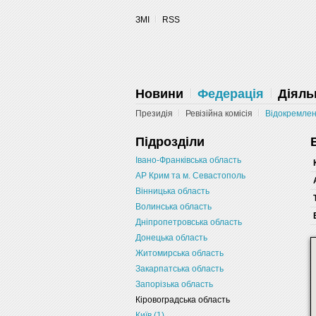
ЗМІ
RSS
Запретить
Раз
Powered by SendPulse
Новини
Федерація
Діяль
Президія
Ревізійна комісія
Відокремлені
Підрозділи
Івано-Франківська область
АР Крим та м. Севастополь
Вінницька область
Волинська область
Дніпропетровська область
Донецька область
Житомирська область
Закарпатська область
Запорізька область
Кіровоградська область
Київ (1)