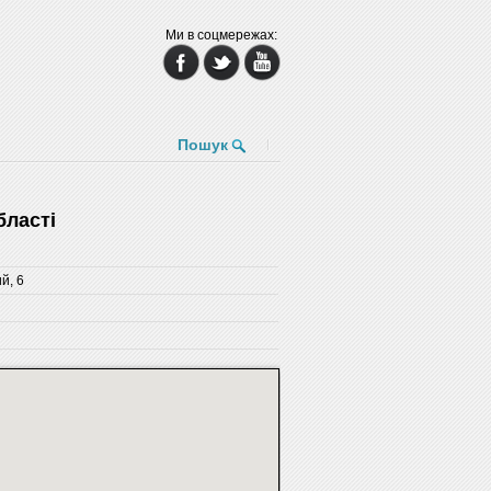
Ми в соцмережах:
Пошук
бласті
й, 6