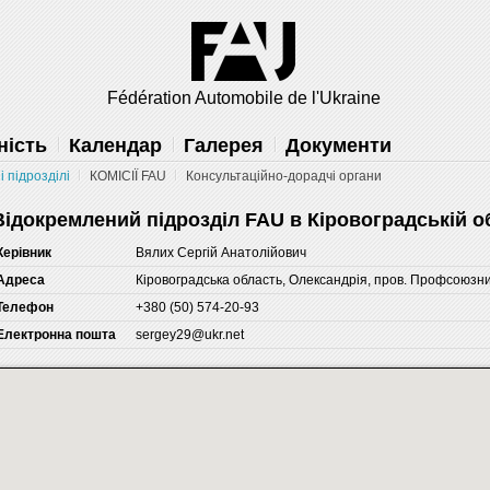
решить
Fédération Automobile de l'Ukraine
ність
Календар
Галерея
Документи
 підрозділі
КОМІСІЇ FAU
Консультаційно-дорадчі органи
Відокремлений підрозділ FAU в Кіровоградській о
Керівник
Вялих Сергій Анатолійович
Адреса
Кіровоградська область, Олександрія, пров. Профсоюзни
Телефон
+380 (50) 574-20-93
Електронна пошта
sergey29@ukr.net