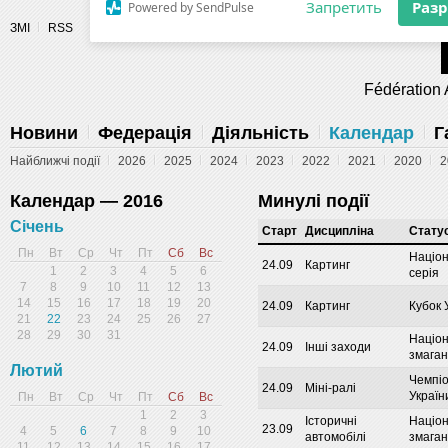
Разрешите сайту fau.ua отправлять
ЗМІ
RSS
уведомления на рабочий стол
Fédération 
Запретить
Раз
Powered by SendPulse
Новини
Федерація
Діяльність
Календар
Г
Найближчі події
2026
2025
2024
2023
2022
2021
2020
2
Календар — 2016
Минулі події
Січень
Cтарт
Дисципліна
Стату
Пн
Вт
Ср
Чт
Пт
Сб
Вс
Націо
24.09
Картинг
1
2
3
4
5
6
серія
7
8
9
10
11
12
13
14
15
16
17
18
19
20
24.09
Картинг
Кубок 
21
22
23
24
25
26
27
28
29
30
31
Націо
24.09
Інші заходи
змага
Лютий
Чемпі
24.09
Міні-ралі
Україн
Пн
Вт
Ср
Чт
Пт
Сб
Вс
1
2
3
Історичні
Націо
23.09
4
5
6
7
8
9
10
автомобілі
змага
11
12
13
14
15
16
17