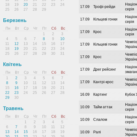
Націо
18
19
20
21
22
23
24
17.09
Трофі-рейди
серія
25
26
27
28
29
Націо
17.09
Кільцеві гонки
Березень
серія
Пн
Вт
Ср
Чт
Пт
Сб
Вс
Націо
17.09
Крос
1
2
3
серія
4
5
6
7
8
9
10
Чемпі
11
12
13
14
15
16
17
17.09
Кільцеві гонки
Україн
18
19
20
21
22
23
24
25
26
27
28
29
30
31
Чемпі
17.09
Крос
Україн
Квітень
Націо
17.09
Дрег рейсинг
змага
Пн
Вт
Ср
Чт
Пт
Сб
Вс
1
2
3
4
5
6
7
Чемпі
17.09
Кантрі-крос
8
9
10
11
12
13
14
Україн
15
16
17
18
19
20
21
22
23
24
25
26
27
28
16.09
Картинг
Кубок 
29
30
Націо
10.09
Тайм аттак
Травень
серія
Пн
Вт
Ср
Чт
Пт
Сб
Вс
Націо
10.09
Слалом
1
2
3
4
5
серія
6
7
8
9
10
11
12
Чемпі
13
14
15
16
17
18
19
10.09
Ралі
Україн
20
21
22
23
24
25
26