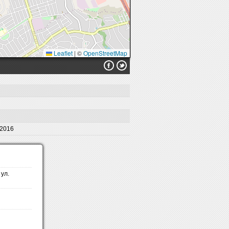
Leaflet
|
©
OpenStreetMap
 2016
ул.