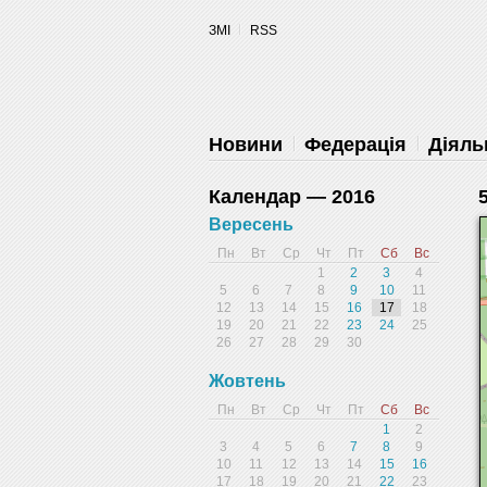
уведомления на рабочий стол
ЗМІ
RSS
Запретить
Раз
Powered by SendPulse
Новини
Федерація
Діяль
Календар — 2016
Вересень
Пн
Вт
Ср
Чт
Пт
Сб
Вс
1
2
3
4
5
6
7
8
9
10
11
12
13
14
15
16
17
18
19
20
21
22
23
24
25
26
27
28
29
30
Жовтень
Пн
Вт
Ср
Чт
Пт
Сб
Вс
1
2
3
4
5
6
7
8
9
10
11
12
13
14
15
16
17
18
19
20
21
22
23