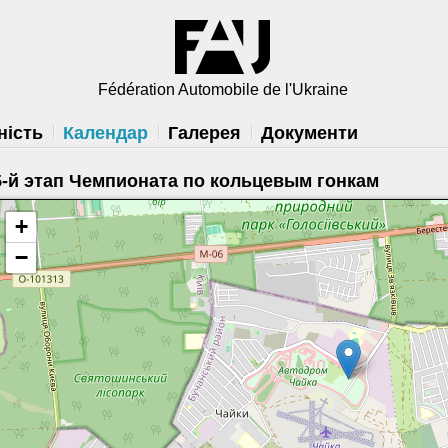
решить
Fédération Automobile de l'Ukraine
ність
Календар
Галерея
Документи
5-й этап Чемпионата по кольцевым гонкам
+
−