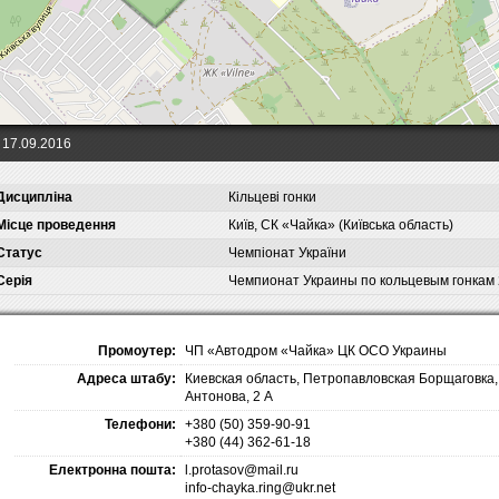
17.09.2016
Дисципліна
Кільцеві гонки
Місце проведення
Київ, СК «Чайка» (Київська область)
Статус
Чемпіонат України
Серія
Чемпионат Украины по кольцевым гонкам
Промоутер:
ЧП «Автодром «Чайка» ЦК ОСО Украины
Адреса штабу:
Киевская область, Петропавловская Борщаговка, 
Антонова, 2 А
Телефони:
+380 (50) 359-90-91
+380 (44) 362-61-18
Електронна пошта:
l.protasov@mail.ru
info-chayka.ring@ukr.net