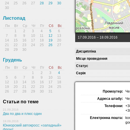
24
25
26
27
28
29
30
30
Листопад
Пн
Вт
Ср
Чт
Пт
Сб
Вс
1
2
3
4
5
6
7
8
9
10
11
12
13
17.09.2016
– 18.09.2016
14
15
16
17
18
19
20
21
22
23
24
25
26
27
28
29
30
Дисципліна
Місце проведення
Грудень
Статус
Пн
Вт
Ср
Чт
Пт
Сб
Вс
1
2
3
4
Серія
5
6
7
8
9
10
11
12
13
14
15
16
17
18
19
20
21
22
23
24
25
Промоутер:
Че
26
27
28
29
30
31
Адреса штабу:
Че
Статьи по теме
Телефони:
+3
21.09.2016
+3
Два по два и плюс один
Електронна пошта:
ko
19.09.2016
go
Юниорский автокросс: «западный»
фронт