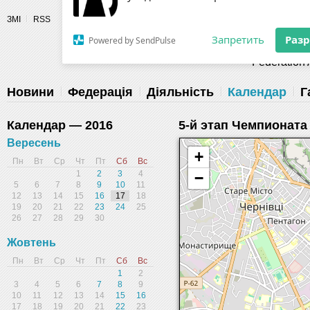
Разрешите сайту fau.ua отправлять
ЗМІ
RSS
уведомления на рабочий стол
Fédération 
Запретить
Раз
Powered by SendPulse
Новини
Федерація
Діяльність
Календар
Г
Календар — 2016
5-й этап Чемпионата
Вересень
+
Пн
Вт
Ср
Чт
Пт
Сб
Вс
1
2
3
4
−
5
6
7
8
9
10
11
12
13
14
15
16
17
18
19
20
21
22
23
24
25
26
27
28
29
30
Жовтень
Пн
Вт
Ср
Чт
Пт
Сб
Вс
1
2
3
4
5
6
7
8
9
10
11
12
13
14
15
16
17
18
19
20
21
22
23