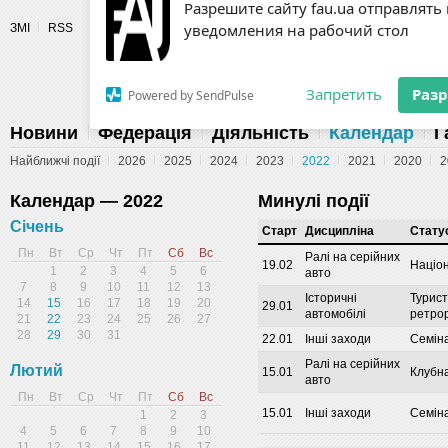
Разрешите сайту fau.ua отправлять
ЗМІ
RSS
уведомления на рабочий стол
Fédération 
Запретить
Раз
Powered by SendPulse
Новини
Федерація
Діяльність
Календар
Г
Найближчі події
2026
2025
2024
2023
2022
2021
2020
2
Календар — 2022
Минулі події
Січень
Cтарт
Дисципліна
Стату
Пн
Вт
Ср
Чт
Пт
Сб
Вс
Ралі на серійних
19.02
Націон
1
2
3
4
5
6
авто
7
8
9
10
11
12
13
Історичні
Турист
14
15
16
17
18
19
20
29.01
автомобілі
ретро
21
22
23
24
25
26
27
28
29
30
31
22.01
Інші заходи
Семін
Ралі на серійних
Лютий
15.01
Клубна
авто
Пн
Вт
Ср
Чт
Пт
Сб
Вс
15.01
Інші заходи
Семін
1
2
3
4
5
6
7
8
9
10
11
12
13
14
15
16
17