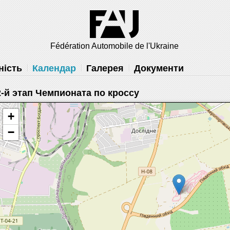
 вам
решить
Fédération Automobile de l'Ukraine
ність
Календар
Галерея
Документи
2-й этап Чемпионата по кроссу
+
−