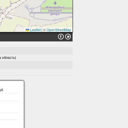
Leaflet
|
©
OpenStreetMap
а область)
уб