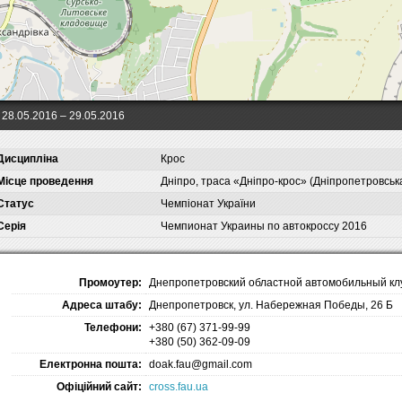
28.05.2016
– 29.05.2016
Дисципліна
Крос
Місце проведення
Дніпро, траса «Дніпро-крос» (Дніпропетровськ
Статус
Чемпіонат України
Серія
Чемпионат Украины по автокроссу 2016
Промоутер:
Днепропетровский областной автомобильный кл
Адреса штабу:
Днепропетровск, ул. Набережная Победы, 26 Б
Телефони:
+380 (67) 371-99-99
+380 (50) 362-09-09
Електронна пошта:
doak.fau@gmail.com
Офіційний сайт:
cross.fau.ua