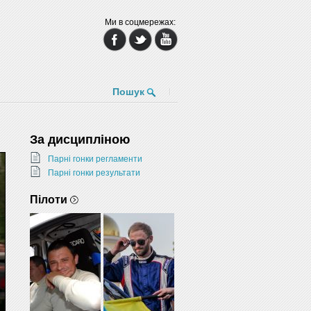
Ми в соцмережах:
Пошук
За дисципліною
Парні гонки регламенти
Парні гонки результати
Пілоти