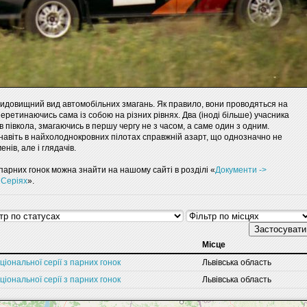
а видовищний вид автомобільних змагань. Як правило, вони проводяться на
перетинаючись сама із собою на різних рівнях. Два (іноді більше) учасника
в півкола, змагаючись в першу чергу не з часом, а саме один з одним.
навіть в найхолоднокровних пілотах справжній азарт, що однозначно не
ів, але і глядачів.
парних гонок можна знайти на нашому сайті в розділі «
Документи ->
 Серіях
».
Застосувати
Місце
ціональної серії з парних гонок
Львівська область
ціональної серії з парних гонок
Львівська область