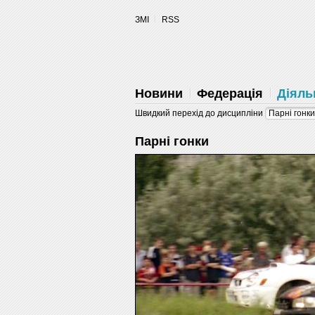
Разрешите сайту fau.ua отправлять
ЗМІ
RSS
уведомления на рабочий стол
Запретить
Раз
Powered by SendPulse
Новини
Федерація
Діяль
Швидкий перехід до дисципліни
Парні гонки