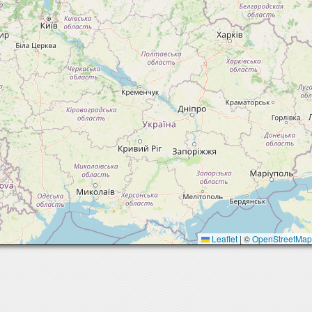
Leaflet
|
©
OpenStreetMa