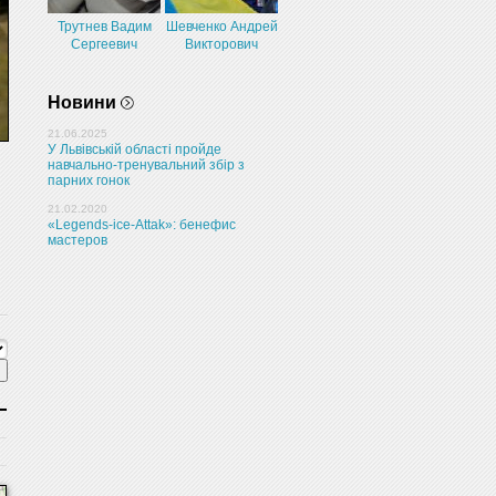
Трутнев Вадим
Шевченко Андрей
Сергеевич
Викторович
Новини
21.06.2025
У Львівській області пройде
навчально-тренувальний збір з
парних гонок
21.02.2020
«Legends-ice-Attak»: бенефис
мастеров