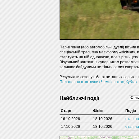
Парні гонки (або автомобільні дуелі) вісьм
спеціальній трасі, яка має форму «вісімки», 
стартують на ній одночасно, але з різницею 
Візуальний контакт із суперником розпалює 
залишає байдужими не тільки самих спортсмен
Результати сезону в багатоетапних серіях з 
Положення в поточних Чемпіонатах, Кубках,
Найближчі події
Cтарт
Фініш
Подія
16.10.2026
18.10.2026
етап на
17.10.2026
18.10.2026
етап на