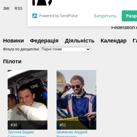
Разрешите сайту fau.ua отправлять
ЗМІ
RSS
Пілоти
уведомления на рабочий стол
Fédération 
Запретить
Раз
Powered by SendPulse
Новини
Федерація
Діяльність
Календар
Г
Фільтр по дисципліні
Пілоти
#30
#51
Трутнев Вадим
Шевченко Андрей