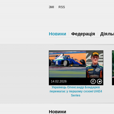
Разрешите сайту fau.ua отправлять
ЗМІ
RSS
уведомления на рабочий стол
Запретить
Раз
Powered by SendPulse
Новини
Федерація
Діяль
14.02.2026
Українець Олександр Бондарев
перемагає у першому сезоні UAE4
Series
Новини