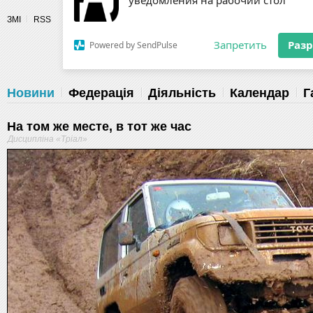
Разрешите сайту fau.ua отправлять
ЗМІ
RSS
уведомления на рабочий стол
Fédération 
Запретить
Раз
Powered by SendPulse
Новини
Федерація
Діяльність
Календар
Г
На том же месте, в тот же час
Дисципліна «Тріал»