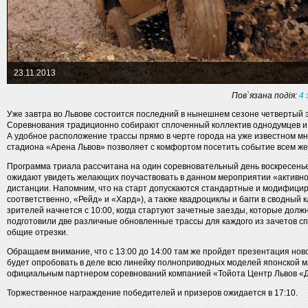
23.11.2013
Пов`язана подія:
4 
Уже завтра во Львове состоится последний в нынешнем сезоне четвертый э
Соревнования традиционно собирают сплоченный коллектив однодумцев и 
А удобное расположение трассы прямо в черте города на уже известном м
стадиона «Арена Львов» позволяет с комфортом посетить событие всем ж
Программа триала рассчитана на один соревновательный день воскресенье 
ожидают увидеть желающих поучаствовать в данном мероприятии «активно»
дистанции. Напомним, что на старт допускаются стандартные и модифицир
соответственно, «Рейд» и «Хард»), а также квадроциклы и багги в сводный
зрителей начнется с 10:00, когда стартуют зачетные заезды, которые долж
подготовили две различные обновленные трассы для каждого из зачетов с
общие отрезки.
Обращаем внимание, что с 13:00 до 14:00 там же пройдет презентация новог
будет опробовать в деле всю линейку полноприводных моделей японской м
официальным партнером соревнований компанией «Тойота Центр Львов «Д
Торжественное награждение победителей и призеров ожидается в 17:10.