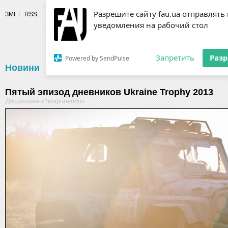
Разрешите сайту fau.ua отправлять
ЗМІ
RSS
уведомления на рабочий стол
Fédération 
Запретить
Раз
Powered by SendPulse
Новини
Федерація
Діяльність
Календар
Г
Пятый эпизод дневников Ukraine Trophy 2013
Дисципліна «Трофі-рейди»