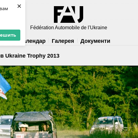
×
 вам
Fédération Automobile de l'Ukraine
решить
ність
Календар
Галерея
Документи
 Ukraine Trophy 2013