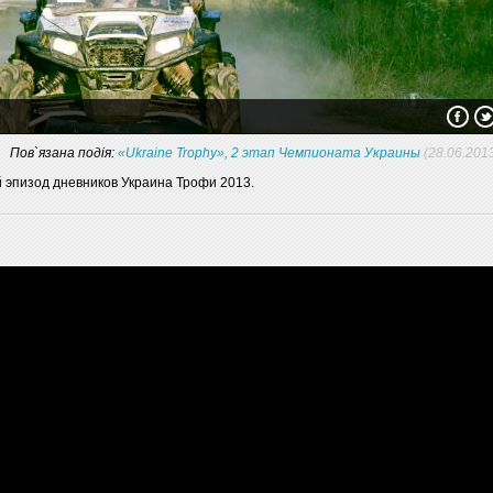
Пов`язана подія:
«Ukraine Trophy», 2 этап Чемпионата Украины
(28.06.201
эпизод дневников Украина Трофи 2013.