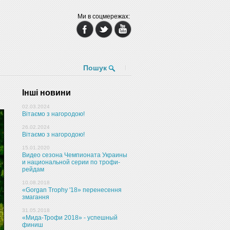
Ми в соцмережах:
Пошук
Інші новини
02.03.2024
Вітаємо з нагородою!
26.02.2024
Вітаємо з нагородою!
15.01.2020
Видео сезона Чемпионата Украины
и национальной серии по трофи-
рейдам
10.08.2018
«Gorgan Trophy '18» перенесення
змагання
31.05.2018
«Мида-Трофи 2018» - успешный
финиш