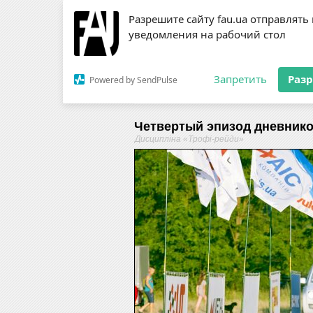
Разрешите сайту fau.ua отправлять
ЗМІ
RSS
уведомления на рабочий стол
Запретить
Раз
Powered by SendPulse
Новини
Федерація
Діяль
Четвертый эпизод дневников
Дисципліна «Трофі-рейди»