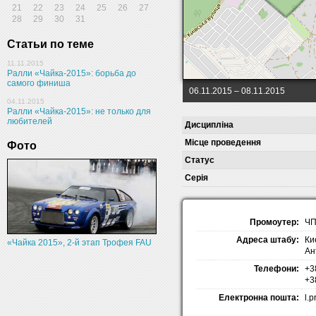
21
22
23
24
25
26
27
28
29
30
31
Статьи по теме
11.11.2015
Ралли «Чайка-2015»: борьба до
самого финиша
06.11.2015
– 08.11.2015
04.11.2015
Ралли «Чайка-2015»: не только для
любителей
Дисципліна
Місце проведення
Фото
Статус
Серія
Промоутер:
ЧП
Адреса штабу:
Ки
«Чайка 2015», 2-й этап Трофея FAU
Ан
Телефони:
+3
+3
Електронна пошта:
l.