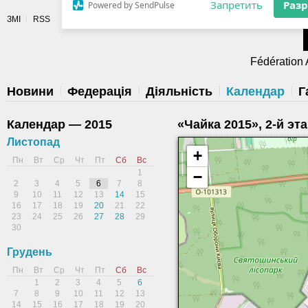
Разрешите сайту fau.ua отправлять
ЗМІ
RSS
уведомления на рабочий стол
Fédération 
Запретить
Раз
Powered by SendPulse
Новини
Федерація
Діяльність
Календар
Г
Календар — 2015
«Чайка 2015», 2-й э
Листопад
+
Пн
Вт
Ср
Чт
Пт
Сб
Вс
1
−
2
3
4
5
6
7
8
9
10
11
12
13
14
15
16
17
18
19
20
21
22
23
24
25
26
27
28
29
30
Грудень
Пн
Вт
Ср
Чт
Пт
Сб
Вс
1
2
3
4
5
6
7
8
9
10
11
12
13
14
15
16
17
18
19
20