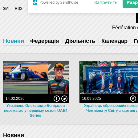
Разрешите сайту fau.ua отправлять
ЗМІ
RSS
уведомления на рабочий стол
Fédération 
Запретить
Раз
Powered by SendPulse
Новини
Федерація
Діяльність
Календар
Г
14.02.2026
16.09.2025
Українець Олександр Бондарев
Українець «бронзовий» приз
перемагає у першому сезоні UAE4
Чемпіонату Світу з картингу
Series
Новини