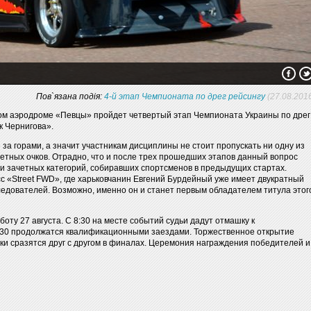
Пов`язана подія:
4-й этап Чемпионата по дрег рейсингу
(27.08.201
ом аэродроме «Певцы» пройдет четвертый этап Чемпионата Украины по дрег
к Чернигова».
 за горами, а значит участникам дисциплины не стоит пропускать ни одну из
етных очков. Отрадно, что и после трех прошедших этапов данный вопрос
ти зачетных категорий, собиравших спортсменов в предыдущих стартах.
с «Street FWD», где харьковчанин Евгений Бурдейный уже имеет двукратный
едователей. Возможно, именно он и станет первым обладателем титула этог
оту 27 августа. С 8:30 на месте событий судьи дадут отмашку к
:30 продолжатся квалификационными заездами. Торжественное открытие
тники сразятся друг с другом в финалах. Церемония награждения победителей и