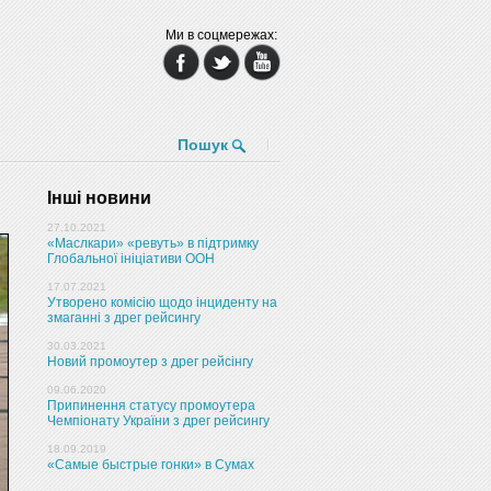
Ми в соцмережах:
Пошук
Інші новини
27.10.2021
«Маслкари» «ревуть» в підтримку
Глобальної ініціативи ООН
17.07.2021
Утворено комісію щодо інциденту на
змаганні з дрег рейсингу
30.03.2021
Новий промоутер з дрег рейсінгу
09.06.2020
Припинення статусу промоутера
Чемпіонату України з дрег рейсингу
18.09.2019
«Самые быстрые гонки» в Сумах