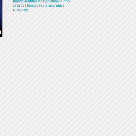
Інформаційне повідомлення про
статус Промоутерів змагань з
картингу