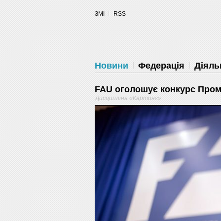
уведомления на рабочий стол
ЗМІ
RSS
Запретить
Раз
Powered by SendPulse
Новини
Федерація
Діяль
FAU оголошує конкурс Промо
Дисципліна «Картинг»