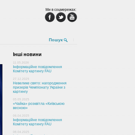
Ми в соцмережах:
Пошук
Інші новини
11.05.2026
Інформаційне повідомлення
Комітету картингу FAU
27.12.2025
Невелике свято: нагородження
призерів Чемпіонату України з
картингу
05.05.2025
«Чайка» розквітла «Київською
весною»
06.04.2025
Інформаційне повідомлення
Комітету картингу FAU
06.04.2025