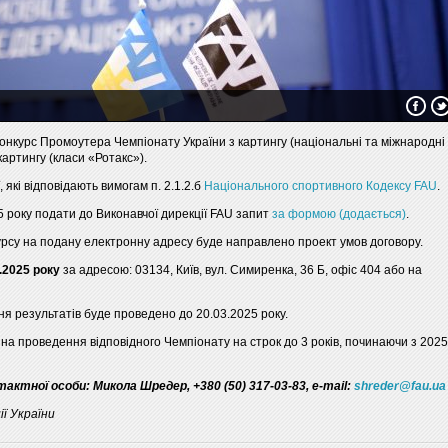
онкурс Промоутера Чемпіонату України з картингу (національні та міжнародні
артингу (класи «Ротакс»).
, які відповідають вимогам п. 2.1.2.б
Національного спортивного Кодексу FAU
.
25 року подати до Виконавчої дирекції FAU запит
за формою (додається)
.
курсу на подану електронну адресу буде направлено проект умов договору.
.2025 року
за адресою: 03134, Київ, вул. Симиренка, 36 Б, офіс 404 або на
я результатів буде проведено до 20.03.2025 року.
на проведення відповідного Чемпіонату на строк до 3 років, починаючи з 2025
ктної особи: Микола Шредер, +380 (50) 317-03-83, e-mail:
shreder@fau.ua
ї України