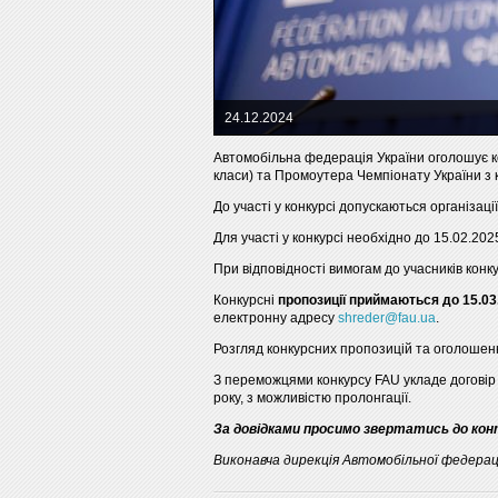
24.12.2024
Автомобільна федерація України оголошує к
класи) та Промоутера Чемпіонату України з к
До участі у конкурсі допускаються організації
Для участі у конкурсі необхідно до 15.02.20
При відповідності вимогам до учасників кон
Конкурсні
пропозиції приймаються до 15.03
електронну адресу
shreder@fau.ua
.
Розгляд конкурсних пропозицій та оголошенн
З переможцями конкурсу FAU укладе договір 
року, з можливістю пролонгації.
За довідками просимо звертатись до конта
Виконавча дирекція Автомобільної федераці