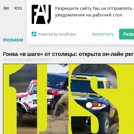
Разрешите сайту fau.ua отправлять
ЗМІ
RSS
уведомления на рабочий стол
Fédération 
Запретить
Раз
Powered by SendPulse
Новини
Федерація
Діяльність
Календар
Г
Гонка «в шаге» от столицы: открыта он-лайн ре
Дисципліна «Джип-спринт»