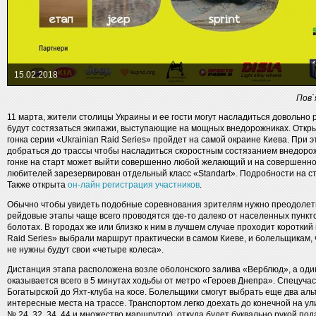
15.02.2018
Пов`
11 марта, жители столицы Украины и ее гости могут насладиться довольно
будут состязаться экипажи, выступающие на мощных внедорожниках. Откр
гонка серии «Ukrainian Raid Series» пройдет на самой окраине Киева. При
добраться до трассы чтобы насладиться скоростным состязанием внедорожн
гонке на старт может выйти совершенно любой желающий и на совершенно
любителей зарезервирован отдельный класс «Standart». Подробности на с
Также открыта
он-лайн регистрация участников
.
Обычно чтобы увидеть подобные соревнования зрителям нужно преодолеть
рейдовые этапы чаще всего проводятся где-то далеко от населенных пунктов
болотах. В городах же или близко к ним в лучшем случае проходит короткий 
Raid Series» выбрали маршрут практически в самом Киеве, и болельщикам
не нужны будут свои «четыре колеса».
Дистанция этапа расположена возле оболонского залива «Верблюд», а один
оказывается всего в 5 минутах ходьбы от метро «Героев Днепра». Спецучас
Богатырской до Яхт-клуба на косе. Болельщики смогут выбрать еще два ал
интересные места на трассе. Транспортом легко доехать до конечной на у
№ 24, 32, 34, 44 и множество маршруток), откуда будет буквально рукой по