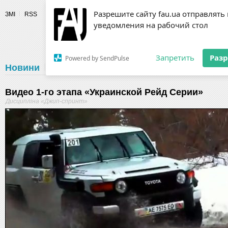
Разрешите сайту fau.ua отправлять
ЗМІ
RSS
уведомления на рабочий стол
Fédération 
Запретить
Раз
Powered by SendPulse
Новини
Федерація
Діяльність
Календар
Г
Видео 1-го этапа «Украинской Рейд Серии»
Дисципліна «Джип-спринт»