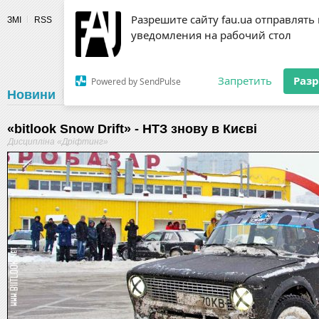
Разрешите сайту fau.ua отправлять
ЗМІ
RSS
уведомления на рабочий стол
Fédération 
Запретить
Раз
Powered by SendPulse
Новини
Федерація
Діяльність
Календар
Г
«bitlook Snow Drift» - НТЗ знову в Києві
Дисципліна «Дріфтинг»