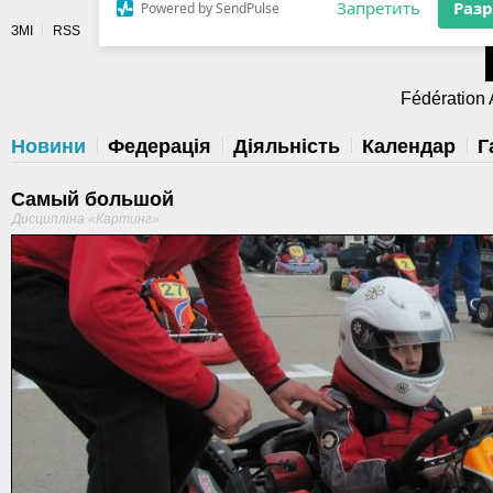
Разрешите сайту fau.ua отправлять
ЗМІ
RSS
уведомления на рабочий стол
Fédération 
Запретить
Раз
Powered by SendPulse
Новини
Федерація
Діяльність
Календар
Г
Самый большой
Дисципліна «Картинг»