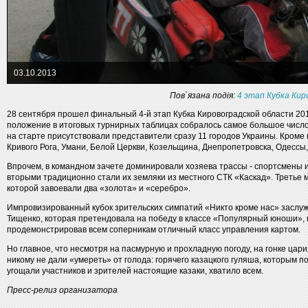
03.10.2013
Пов`язана подія:
4 этап Кубка Ки
28 сентября прошел финальный 4-й этап Кубка Кировоградской области 201
положение в итоговых турнирных таблицах собралось самое большое число 
на старте присутствовали представители сразу 11 городов Украины. Кроме 
Кривого Рога, Умани, Белой Церкви, Козельщина, Днепропетровска, Одессы,
Впрочем, в командном зачете доминировали хозяева трассы - спортсмены 
вторыми традиционно стали их земляки из местного СТК «Каскад». Третье
которой завоевали два «золота» и «серебро».
Импровизированный кубок зрительских симпатий «Никто кроме нас» заслу
Тищенко, которая претендовала на победу в классе «Популярный юноши», 
продемонстрировав всем соперникам отличный класс управления картом.
Но главное, что несмотря на пасмурную и прохладную погоду, на гонке цар
никому не дали «умереть» от голода: горячего казацкого гуляша, которым п
угощали участников и зрителей настоящие казаки, хватило всем.
Пресс-релиз организатора