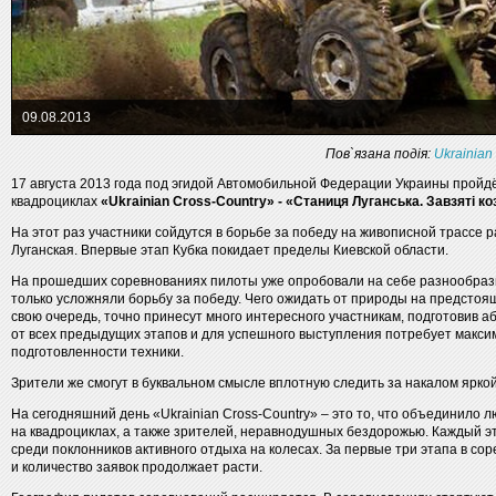
09.08.2013
Пов`язана подія:
Ukrainian
17 августа 2013 года под эгидой Автомобильной Федерации Украины пройдёт
квадроциклах
«Ukrainian Cross-Country» - «Станиця Луганська. Завзяті ко
На этот раз участники сойдутся в борьбе за победу на живописной трассе 
Луганская. Впервые этап Кубка покидает пределы Киевской области.
На прошедших соревнованиях пилоты уже опробовали на себе разнообразн
только усложняли борьбу за победу. Чего ожидать от природы на предстоящ
свою очередь, точно принесут много интересного участникам, подготовив а
от всех предыдущих этапов и для успешного выступления потребует максим
подготовленности техники.
Зрители же смогут в буквальном смысле вплотную следить за накалом яркой
На сегодняшний день «Ukrainian Cross-Country» – это то, что объединило
на квадроциклах, а также зрителей, неравнодушных бездорожью. Каждый э
среди поклонников активного отдыха на колесах. За первые три этапа в со
и количество заявок продолжает расти.