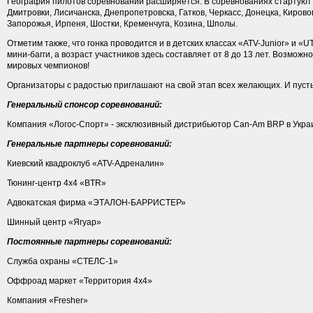
География пилотов соревнований расширяется. В соревнованиях стартуют п
Дмитровки, Лисичанска, Днепропетровска, Гатков, Черкасс, Донецка, Кировог
Запорожья, Ирпеня, Шостки, Кременчуга, Козина, Шполы.
Отметим также, что гонка проводится и в детских классах «ATV-Junior» и «U
мини-багги, а возраст участников здесь составляет от 8 до 13 лет. Возможн
мировых чемпионов!
Организаторы с радостью приглашают на свой этап всех желающих. И пуст
Генеральный спонсор соревнований:
Компания «Логос-Спорт» - эксклюзивный дистрибьютор Can-Am BRP в Укра
Генеральные партнеры соревнований:
Киевский квадроклуб «ATV-Адреналин»
Тюнинг-центр 4х4 «BTR»
Адвокатская фирма «ЭТАЛОН-БАРРИСТЕР»
Шинный центр «Ягуар»
Постоянные партнеры соревнований:
Служба охраны «СТЕЛС-1»
Оффроад маркет «Территория 4х4»
Компания «Fresher»