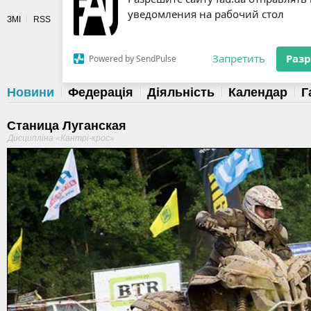
Разрешите сайту fau.ua отправлять
ЗМІ
RSS
уведомления на рабочий стол
Fédération 
Запретить
Раз
Powered by SendPulse
Новини
Федерація
Діяльність
Календар
Г
Станица Луганская
Дисципліна «Кантрі-крос»