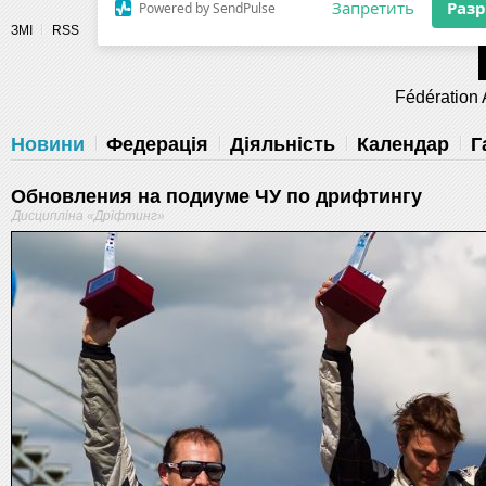
Разрешите сайту fau.ua отправлять
ЗМІ
RSS
уведомления на рабочий стол
Fédération 
Запретить
Раз
Powered by SendPulse
Новини
Федерація
Діяльність
Календар
Г
Обновления на подиуме ЧУ по дрифтингу
Дисципліна «Дріфтинг»