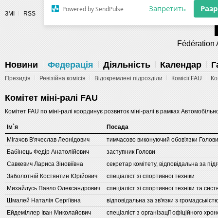
Разрешите сайту fau.ua отправлять
ЗМІ
RSS
уведомления на рабочий стол
Fédération 
Запретить
Раз
Powered by SendPulse
Новини
Федерація
Діяльність
Календар
Г
Президія
Ревізійна комісія
Відокремлені підрозділи
Комісії FAU
Ко
Комітет міні-ралі FAU
Комітет FAU по міні-ралі координує розвиток міні-ралі в рамках Автомобільно
Iм`я
Посада
Мігачов В'ячеслав Леонідович
тимчасово виконуючий обов'язки Голови
Бабінець Федір Анатолійович
заступник Голови
Савкевич Лариса Зіновіївна
секретар комітету, відповідальна за пі
Заболотній Костянтин Юрійович
спеціаліст зі спортивної техніки
Михайлусь Павло Олександрович
спеціаліст зі спортивної техніки та сис
Шмалей Наталія Сергіївна
відповідальна за зв'язки з громадськіст
Ейдеміллер Іван Миколайович
спеціаліст з організації офіційного хр