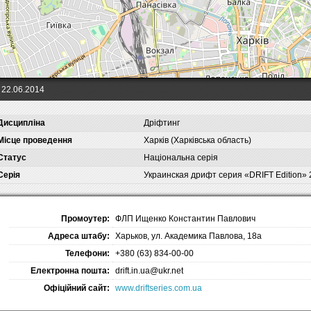
22.06.2014
Дисципліна
Дріфтинг
Місце проведення
Харків (Харківська область)
Статус
Національна серія
Серія
Украинская дрифт серия «DRIFT Edition»
Промоутер:
ФЛП Ищенко Константин Павлович
Адреса штабу:
Харьков, ул. Академика Павлова, 18а
Телефони:
+380 (63) 834-00-00
Електронна пошта:
drift.in.ua@ukr.net
Офіційний сайт:
www.driftseries.com.ua