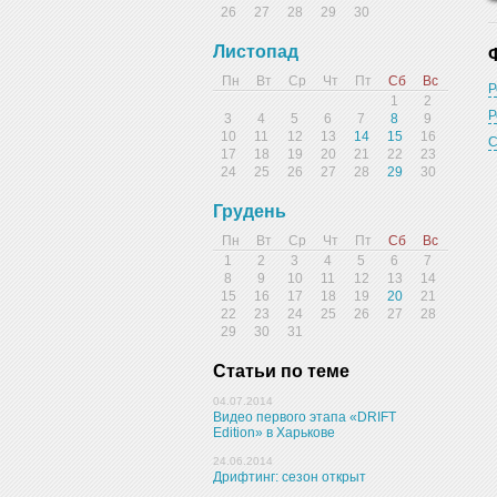
26
27
28
29
30
Листопад
Пн
Вт
Ср
Чт
Пт
Сб
Вс
Р
1
2
Р
3
4
5
6
7
8
9
10
11
12
13
14
15
16
С
17
18
19
20
21
22
23
24
25
26
27
28
29
30
Грудень
Пн
Вт
Ср
Чт
Пт
Сб
Вс
1
2
3
4
5
6
7
8
9
10
11
12
13
14
15
16
17
18
19
20
21
22
23
24
25
26
27
28
29
30
31
Статьи по теме
04.07.2014
Видео первого этапа «DRIFT
Edition» в Харькове
24.06.2014
Дрифтинг: сезон открыт