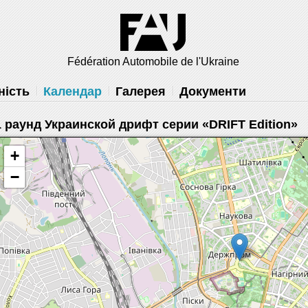
 вам
решить
Fédération Automobile de l'Ukraine
ність
Календар
Галерея
Документи
1 раунд Украинской дрифт серии «DRIFT Edition»
+
−