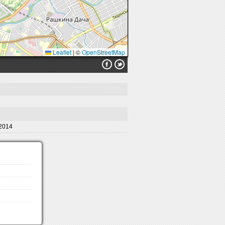
Leaflet
|
©
OpenStreetMap
 2014