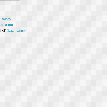
антажити
антажити
3 KB)
Завантажити