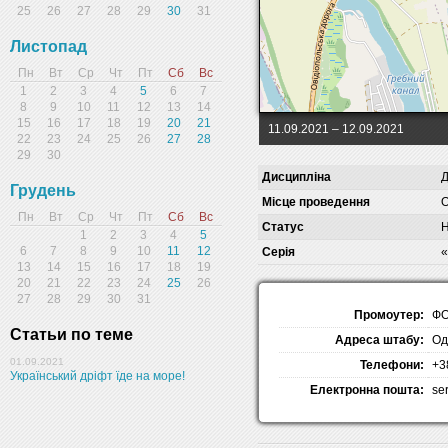
25
26
27
28
29
30
31
Листопад
Пн
Вт
Ср
Чт
Пт
Сб
Вс
1
2
3
4
5
6
7
8
9
10
11
12
13
14
15
16
17
18
19
20
21
11.09.2021
– 12.09.2021
22
23
24
25
26
27
28
29
30
Дисципліна
Д
Грудень
Місце проведення
О
Пн
Вт
Ср
Чт
Пт
Сб
Вс
Статус
Н
1
2
3
4
5
6
7
8
9
10
11
12
Серія
«
13
14
15
16
17
18
19
20
21
22
23
24
25
26
27
28
29
30
31
Промоутер:
ФО
Статьи по теме
Адреса штабу:
Од
01.09.2021
Телефони:
+3
Український дріфт їде на море!
Електронна пошта:
se