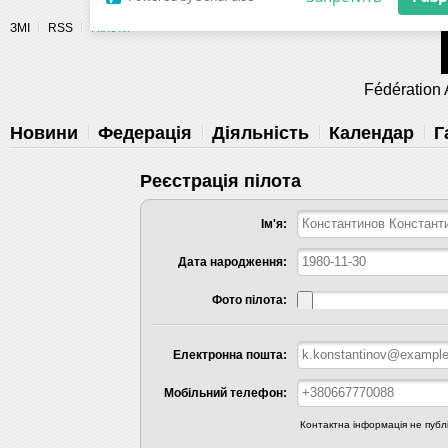
Разрешите сайту fau.ua отправлять
ЗМІ
RSS
Пілоти
уведомления на рабочий стол
Fédération 
Запретить
Раз
Powered by SendPulse
Новини
Федерація
Діяльність
Календар
Г
Реєстрація пілота
Ім'я:
Дата народження:
Фото пілота:
Електронна пошта:
Мобільний телефон:
Контактна інформація не публік