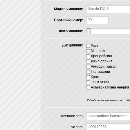
Модель машини:
Бортовий номер:
Фото машини:
Дисципліни:
Ралі
Міні-ралі
Дрег рейсинг
Джип-спринт
Рекордні заїзди
Інші заходи
Крос
Тайм аттак
Альтернативна енергія
Обов'язково зазначити потрібн
facebook.com/
vk.com/