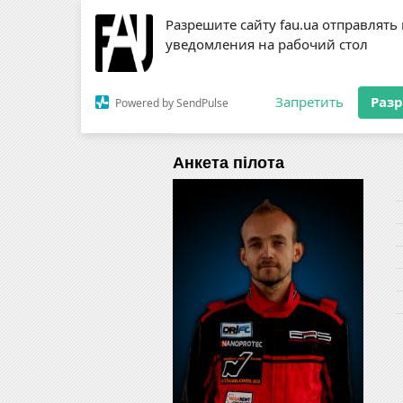
Разрешите сайту fau.ua отправлять
ЗМІ
RSS
Пілоти
уведомления на рабочий стол
Запретить
Раз
Powered by SendPulse
Новини
Федерація
Діяль
Анкета пілота