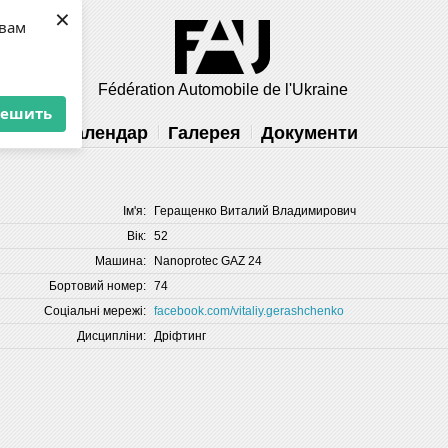
×
 вам
Fédération Automobile de l'Ukraine
решить
ність
Календар
Галерея
Документи
Ім'я:
Геращенко Виталий Владимирович
Вік:
52
Машина:
Nanoprotec GAZ 24
Бортовий номер:
74
Соціальні мережі:
facebook.com/vitaliy.gerashchenko
Дисципліни:
Дріфтинг