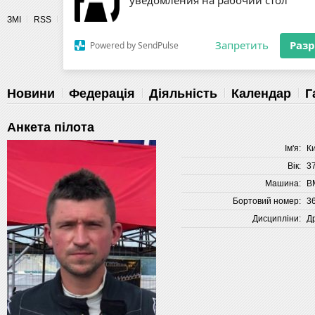
Разрешите сайту fau.ua отправлять
ЗМІ
RSS
Пілоти
уведомления на рабочий стол
Fédération 
Запретить
Раз
Powered by SendPulse
Новини
Федерація
Діяльність
Календар
Г
Анкета пілота
Ім'я:
К
Вік:
3
Машина:
B
Бортовий номер:
3
Дисципліни:
Д