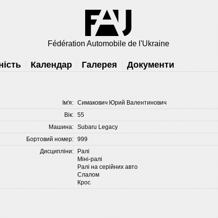
Fédération Automobile de l'Ukraine
ність
Календар
Галерея
Документи
Ім'я:
Симакович Юрий Валентинович
Вік:
55
Машина:
Subaru Legacy
Бортовий номер:
999
Дисципліни:
Ралі
Міні-ралі
Ралі на серійних авто
Слалом
Крос