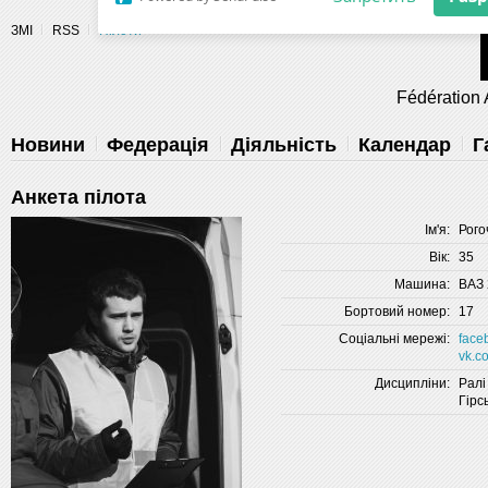
Разрешите сайту fau.ua отправлять
ЗМІ
RSS
Пілоти
уведомления на рабочий стол
Fédération 
Запретить
Раз
Powered by SendPulse
Новини
Федерація
Діяльність
Календар
Г
Анкета пілота
Ім'я:
Рого
Вік:
35
Машина:
ВАЗ 
Бортовий номер:
17
Соціальні мережі:
face
vk.c
Дисципліни:
Ралі
Гірс