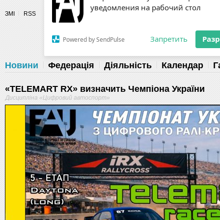
Разрешите сайту fau.ua отправлять
ЗМІ
RSS
уведомления на рабочий стол
Fédération 
Запретить
Раз
Powered by SendPulse
Новини
Федерація
Діяльність
Календар
Г
«TELEMART RX» визначить Чемпіона України
Дисципліна «Цифровий автоспорт»