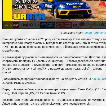
25.06.2026
Пов`язана подія:
етап Чемпіонат
Вже цієї суботи 27 червня 2026 року на фінальному етапі змагань стануть ві
цифрового ралі-кросу. Учасники виходять на старт фінального, п’ятого етапу
RX» – це не лише спортивне протистояння, а й яскраве кіберспортивне шоу 
сімрейсингу.
У рамках фіналу учасники змагатимуться на ралі-кросовій трасі Дайтона, з я
спортсмени проїдуть її у «довгій» конфігурації. Пілотам доведеться постійн
баланс між агресією та акуратністю. В фіналі нема жодного права на помилк
Хто витримає напругу фіналу? Хто покаже ідеальну траєкторію? І головне – 
кросу?
Долучайтесь до прямої трансляції фіналу, що відбуватиметься на
офіційном
21:00 за місцевим часом.
Перед фінальною битвою основними претендентами є Євген Сайко (181 бал)
(149), Олег Черней (122) та Сергій Качан (112).
Всі спортсмени виступають на абсолютно однакових автомобілях VW Beetle 
Лише майстерність та стратегія вирішують твою позицію в гонці.