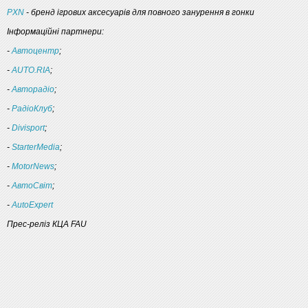
PXN
- бренд ігрових аксесуарів для повного занурення в гонки
Інформаційні партнери:
-
Автоцентр
;
-
AUTO.RIA
;
-
Авторадіо
;
-
РадіоКлуб
;
-
Divisport
;
-
StarterMedia
;
-
MotorNews
;
-
АвтоСвіт
;
-
AutoExpert
Прес-реліз КЦА FAU