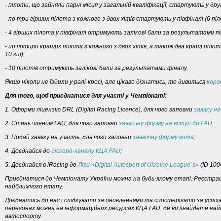
- пілоти, що зайняли парні місця у загальній кваліфікації, стартують у друго
- по три гірших пілота з кожного з двох хітів стартують у півфіналі (6 піло
- 4 гірших пілота у півфіналі отримують залікові бали за результатами пі
- по чотири кращих пілота з кожного з двох хітів, а також два кращі пілот
10 кіл);
- 10 пілотів отримують залікові бали за результатами фіналу.
Якщо ніколи не їздили у ралі-кросі, але цікаво дізнатись, то дивиться
коро
Для того, щоб приєднатися для участі у Чемпіонаті:
1. Оформи ліцензію DRL (Digital Racing Licence), для чого заповни
заявку на
2. Стань членом FAU, для чого заповни
заявочну форму на вступ до FAU
;
3. Подай заявку на участь, для чого заповни
заявочну форму водія
;
4. Доєднайся до
діскорд-каналу КЦА FAU
;
5. Доєднайся в iRacing до
Ліги «Digital Autosport of Ukraine League`s»
(ID 100
Приєднатися до Чемпіонату України можна на будь-якому етапі. Реєстрац
найближчого етапу.
Доєднатись до нас і слідкувати за оновленнями та спостерігати за успіха
перегонах можна на інформаційних ресурсах КЦА FAU, де ви знайдете найс
автоспорту: