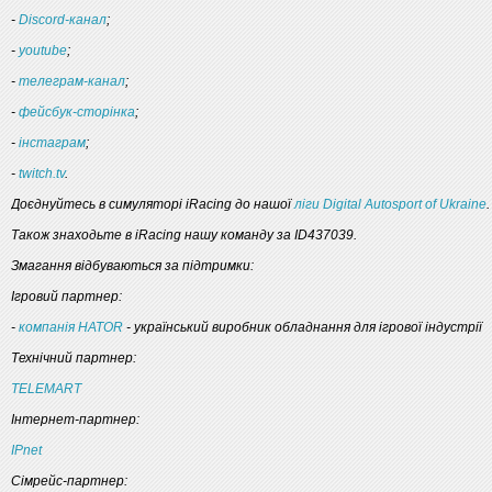
-
Discord-канал
;
-
youtube
;
-
телеграм-канал
;
-
фейсбук-сторінка
;
-
інстаграм
;
-
twitch.tv
.
Доєднуйтесь в симуляторі iRacing до нашої
ліги Digital Autosport of Ukraine
.
Також знаходьте в iRacing нашу команду за ID437039.
Змагання відбуваються за підтримки:
Ігровий партнер:
-
компанія HATOR
- український виробник обладнання для ігрової індустрії
Технічний партнер:
TELEMART
Інтернет-партнер:
IPnet
Сімрейс-партнер: