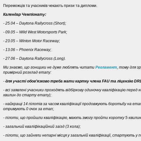
Переможців та учасників чекають призи та дипломи.
Календар Чемпіонату:
- 25.04 – Daytona Rallycross (Short);
- 09.05 – Wild West Motorsports Park;
- 23.05 – Winton Motor Raceway;
- 13.06 – Phoenix Raceway;
- 27.06 – Daytona Rallycross (Long).
Ми знаємо, що гонщики не дуже люблять читати
Регламент
, тому для 
примірний розклад етапу:
-
для участі обов’язково треба мати картку члена FAU та ліцензію DR
- всі заявлені учасники проходять відбіркову одиночну кваліфікацію перед 
хвилин до старту етапу);
- найкращі 14 пілотів за часом кваліфікації продовжують боротьбу на ета
отримують 0 очок за етап;
- пілоти, що пройшли кваліфікацію, мають змогу пройти коротку 5-хвили
- загальний кваліфікаційний заізд (3 кола);
- пілоти, що зайняли непарні місця у загальній кваліфікації, стартують у пе