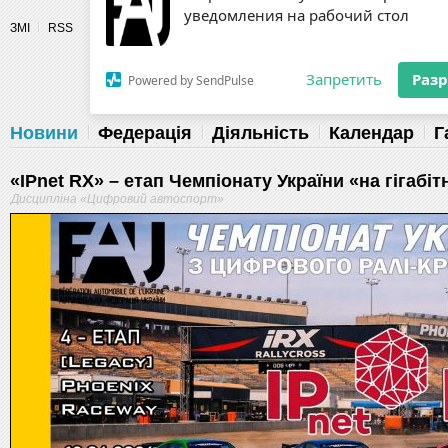
Разрешите сайту fau.ua отправлять
ЗМІ
RSS
уведомления на рабочий стол
Fédération 
Запретить
Раз
Powered by SendPulse
Новини
Федерація
Діяльність
Календар
Г
«IPnet RX» – етап Чемпіонату України «на гігабіт
Дисципліна «Цифровий автоспорт»