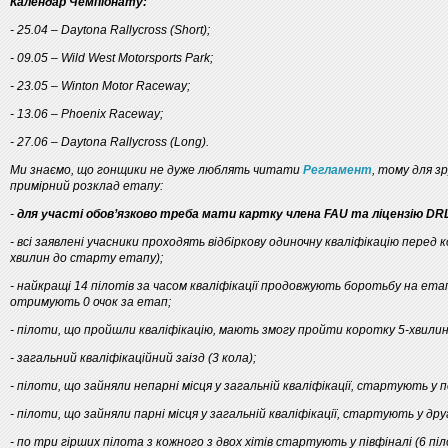
Календар Чемпіонату:
- 25.04 – Daytona Rallycross (Short);
- 09.05 – Wild West Motorsports Park;
- 23.05 – Winton Motor Raceway;
- 13.06 – Phoenix Raceway;
- 27.06 – Daytona Rallycross (Long).
Ми знаємо, що гонщики не дуже люблять читати
Регламент
, тому для 
примірний розклад етапу:
-
для участі обов’язково треба мати картку члена FAU та ліцензію DR
- всі заявлені учасники проходять відбіркову одиночну кваліфікацію перед 
хвилин до старту етапу);
- найкращі 14 пілотів за часом кваліфікації продовжують боротьбу на ета
отримують 0 очок за етап;
- пілоти, що пройшли кваліфікацію, мають змогу пройти коротку 5-хвили
- загальний кваліфікаційний заізд (3 кола);
- пілоти, що зайняли непарні місця у загальній кваліфікації, стартують у пе
- пілоти, що зайняли парні місця у загальній кваліфікації, стартують у друго
- по три гірших пілота з кожного з двох хітів стартують у півфіналі (6 піло