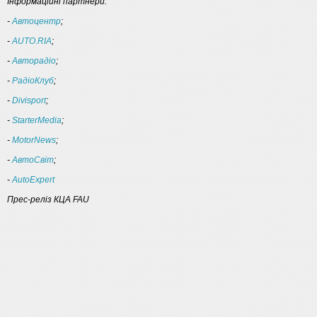
Інформаційні партнери:
-
Автоцентр
;
-
AUTO.RIA
;
-
Авторадіо
;
-
РадіоКлуб
;
-
Divisport
;
-
StarterMedia
;
-
MotorNews
;
-
АвтоСвіт
;
-
AutoExpert
Прес-реліз КЦА FAU