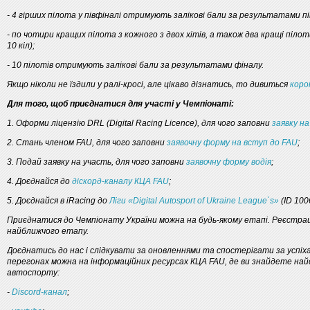
- 4 гірших пілота у півфіналі отримують залікові бали за результатами пі
- по чотири кращих пілота з кожного з двох хітів, а також два кращі пілот
10 кіл);
- 10 пілотів отримують залікові бали за результатами фіналу.
Якщо ніколи не їздили у ралі-кросі, але цікаво дізнатись, то дивиться
коро
Для того, щоб приєднатися для участі у Чемпіонаті:
1. Оформи ліцензію DRL (Digital Racing Licence), для чого заповни
заявку на
2. Стань членом FAU, для чого заповни
заявочну форму на вступ до FAU
;
3. Подай заявку на участь, для чого заповни
заявочну форму водія
;
4. Доєднайся до
діскорд-каналу КЦА FAU
;
5. Доєднайся в iRacing до
Ліги «Digital Autosport of Ukraine League`s»
(ID 100
Приєднатися до Чемпіонату України можна на будь-якому етапі. Реєстрац
найближчого етапу.
Доєднатись до нас і слідкувати за оновленнями та спостерігати за успіха
перегонах можна на інформаційних ресурсах КЦА FAU, де ви знайдете найс
автоспорту:
-
Discord-канал
;