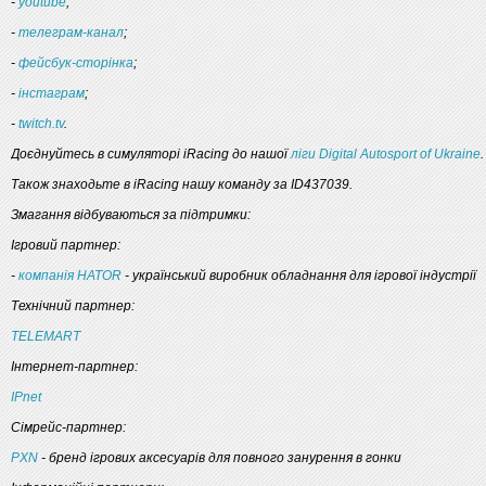
-
youtube
;
-
телеграм-канал
;
-
фейсбук-сторінка
;
-
інстаграм
;
-
twitch.tv
.
Доєднуйтесь в симуляторі iRacing до нашої
ліги Digital Autosport of Ukraine
.
Також знаходьте в iRacing нашу команду за ID437039.
Змагання відбуваються за підтримки:
Ігровий партнер:
-
компанія HATOR
- український виробник обладнання для ігрової індустрії
Технічний партнер:
TELEMART
Інтернет-партнер:
IPnet
Сімрейс-партнер:
PXN
- бренд ігрових аксесуарів для повного занурення в гонки