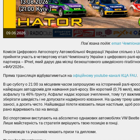
09.06.2026
Пов`язана подія:
етап Чемпіонат
Комісія Цифрового Автоспорту Автомобільної Федерації України спільно з 
прийняти участь в четвертому етапі Чемпіонату України з цифрового ралі-кр
партнера – IPnet, який дарує два місяці безкоштовного швидкісного гігабітн
«ФАУ2026».
Пряма трансляція відбуватиметься на
офіційному youtube-каналі КЦА FAU
.
В цю суботу о 21:00 за місцевим часом запрошуємо на історичний ралі-крос
найкращих автодромів для навчання ралі-кросу. Він короткий (0,76 милі), ма
асфальту та 46% ґрунту. Асфальт надає хороше зчеплення, тому тут важлив
зберігати швидкість і не допускати надмірного ковзання. На цьому треку шви
заносі, а досить чисто. Найшвидші пілоти ковзають лише настільки, щоб ро
рано відкривають газ на виході.
Всі спортсмени виступають на абсолютно однакових автомобілях VW Beetle 
Лише майстерність та стратегія вирішують твою позицію в гонці.
Переможців та учасників чекають призи та дипломи.