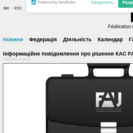
Разрешите сайту fau.ua отправлять
ЗМІ
RSS
уведомления на рабочий стол
Fédération 
Запретить
Раз
Powered by SendPulse
Новини
Федерація
Діяльність
Календар
Г
Інформаційне повідомлення про рішення КАС F
Офіційні новини