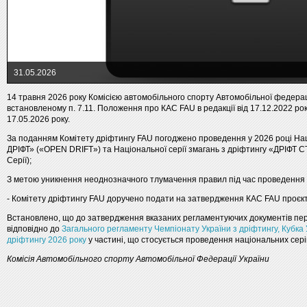
31.05.2026
14 травня 2026 року Комісією автомобільного спорту Автомобільної федерац
встановленому п. 7.11. Положення про КАС FAU в редакції від 17.12.2022 рок
17.05.2026 року.
За поданням Комітету дріфтингу FAU погоджено проведення у 2026 році Нац
ДРІФТ» («OPEN DRIFT») та Національної серії змагань з дріфтингу «ДРІФТ 
Серії);
З метою уникнення неоднозначного тлумачення правил під час проведення 
- Комітету дріфтингу FAU доручено подати на затвердження КАС FAU проєк
Встановлено, що до затвердження вказаних регламентуючих документів пе
відповідно до
Загального регламенту Чемпіонату України з дріфтингу, Кубка 
дріфтингу 2026 року
у частині, що стосується проведення національних серій
Комісія Автомобільного спорту Автомобільної Федерації України