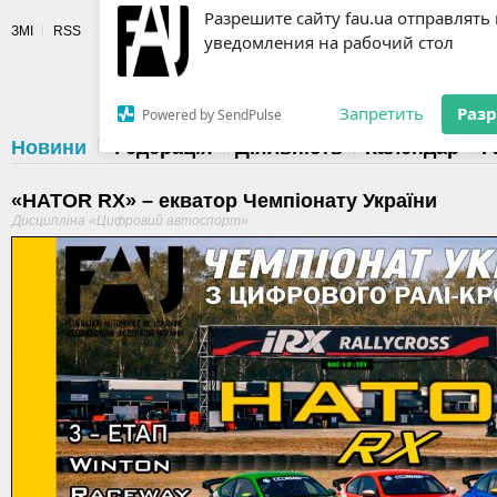
Разрешите сайту fau.ua отправлять
ЗМІ
RSS
уведомления на рабочий стол
Fédération 
Запретить
Раз
Powered by SendPulse
Новини
Федерація
Діяльність
Календар
Г
«HATOR RX» – екватор Чемпіонату України
Дисципліна «Цифровий автоспорт»