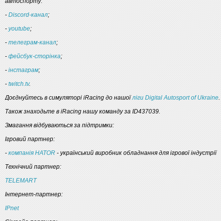
автоспорту:
-
Discord-канал
;
-
youtube
;
-
телеграм-канал
;
-
фейсбук-сторінка
;
-
інстаграм
;
-
twitch.tv
.
Доєднуйтесь в симуляторі iRacing до нашої
ліги Digital Autosport of Ukraine
.
Також знаходьте в iRacing нашу команду за ID437039.
Змагання відбуваються за підтримки:
Ігровий партнер:
-
компанія HATOR
- український виробник обладнання для ігрової індустрії
Технічний партнер:
TELEMART
Інтернет-партнер:
IPnet