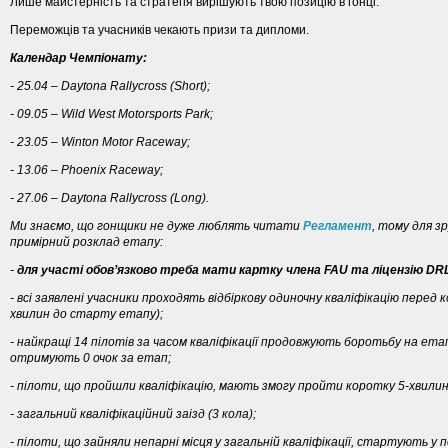
Лише майстерність та стратегія вирішують твою позицію в гонці.
Переможців та учасників чекають призи та дипломи.
Календар Чемпіонату:
- 25.04 – Daytona Rallycross (Short);
- 09.05 – Wild West Motorsports Park;
- 23.05 – Winton Motor Raceway;
- 13.06 – Phoenix Raceway;
- 27.06 – Daytona Rallycross (Long).
Ми знаємо, що гонщики не дуже люблять читати
Регламент
, тому для 
примірний розклад етапу:
-
для участі обов’язково треба мати картку члена FAU та ліцензію DR
- всі заявлені учасники проходять відбіркову одиночну кваліфікацію перед 
хвилин до старту етапу);
- найкращі 14 пілотів за часом кваліфікації продовжують боротьбу на ета
отримують 0 очок за етап;
- пілоти, що пройшли кваліфікацію, мають змогу пройти коротку 5-хвили
- загальний кваліфікаційний заізд (3 кола);
- пілоти, що зайняли непарні місця у загальній кваліфікації, стартують у пе