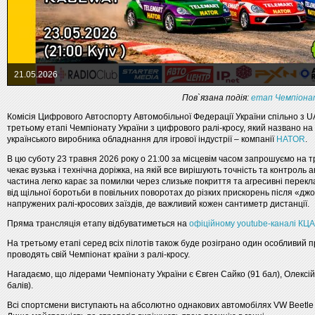
21.05.2026
Пов`язана подія:
етап Чемпіонат
Комісія Цифрового Автоспорту Автомобільної Федерації України спільно з 
третьому етапі Чемпіонату України з цифрового ралі-кросу, який названо на
українського виробника обладнання для ігрової індустрії – компанії
HATOR
.
В цю суботу 23 травня 2026 року о 21:00 за місцевім часом запрошуємо на тр
чекає вузька і технічна доріжка, на якій все вирішують точність та контроль 
частина легко карає за помилки через слизьке покриття та агресивні перекла
від щільної боротьби в повільних поворотах до різких прискорень після «джо
напружених ралі-кросових заїздів, де важливий кожен сантиметр дистанції.
Пряма трансляція етапу відбуватиметься на
офіційному youtube-каналі КЦ
На третьому етапі серед всіх пілотів також буде розіграно один особливий при
проводять свій Чемпіонат країни з ралі-кросу.
Нагадаємо, що лідерами Чемпіонату України є Євген Сайко (91 бал), Олексій
балів).
Всі спортсмени виступають на абсолютно однакових автомобілях VW Beetle 