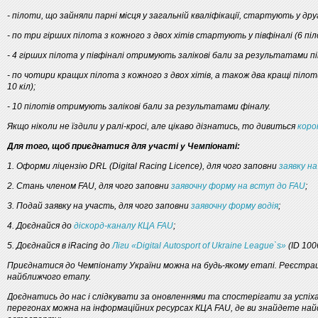
- пілоти, що зайняли парні місця у загальній кваліфікації, стартують у друго
- по три гірших пілота з кожного з двох хітів стартують у півфіналі (6 піло
- 4 гірших пілота у півфіналі отримують залікові бали за результатами пі
- по чотири кращих пілота з кожного з двох хітів, а також два кращі пілот
10 кіл);
- 10 пілотів отримують залікові бали за результатами фіналу.
Якщо ніколи не їздили у ралі-кросі, але цікаво дізнатись, то дивиться
коро
Для того, щоб приєднатися для участі у Чемпіонаті:
1. Оформи ліцензію DRL (Digital Racing Licence), для чого заповни
заявку на
2. Стань членом FAU, для чого заповни
заявочну форму на вступ до FAU
;
3. Подай заявку на участь, для чого заповни
заявочну форму водія
;
4. Доєднайся до
діскорд-каналу КЦА FAU
;
5. Доєднайся в iRacing до
Ліги «Digital Autosport of Ukraine League`s»
(ID 100
Приєднатися до Чемпіонату України можна на будь-якому етапі. Реєстрац
найближчого етапу.
Доєднатись до нас і слідкувати за оновленнями та спостерігати за успіха
перегонах можна на інформаційних ресурсах КЦА FAU, де ви знайдете найс