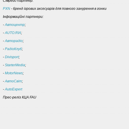
Сімрейс-партнер:
PXN
- бренд ігрових аксесуарів для повного занурення в гонки
Інформаційні партнери:
-
Автоцентр
;
-
AUTO.RIA
;
-
Авторадіо
;
-
РадіоКлуб
;
-
Divisport
;
-
StarterMedia
;
-
MotorNews
;
-
АвтоСвіт
;
-
AutoExpert
Прес-реліз КЦА FAU