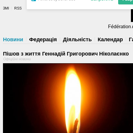
Разрешите сайту fau.ua отправлять
ЗМІ
RSS
уведомления на рабочий стол
Fédération 
Запретить
Раз
Powered by SendPulse
Новини
Федерація
Діяльність
Календар
Г
Пішов з життя Геннадій Григорович Ніколаєнко
Офіційні новини