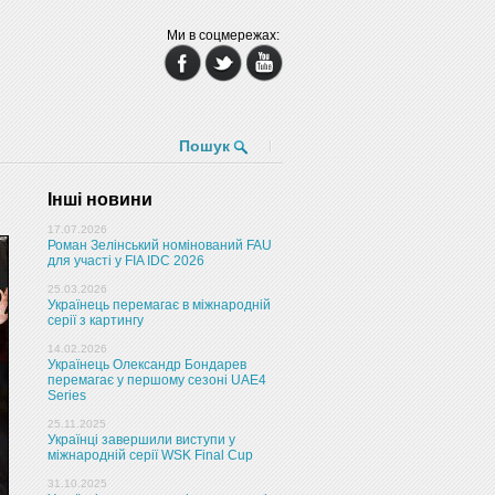
Ми в соцмережах:
Пошук
Інші новини
17.07.2026
Роман Зелінський номінований FAU
для участі у FIA IDC 2026
25.03.2026
Українець перемагає в міжнародній
серії з картингу
14.02.2026
Українець Олександр Бондарев
перемагає у першому сезоні UAE4
Series
25.11.2025
Українці завершили виступи у
міжнародній серії WSK Final Cup
31.10.2025