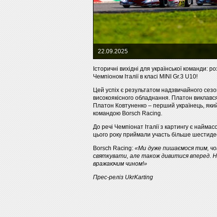
22.09.2025
Історичні вихідні для української команди: 
Чемпіоном Італії в класі MINI Gr.3 U10!
Цей успіх є результатом надзвичайного сезо
високоякісного обладнання. Платон виклався
Платон Ковтуненко – перший українець, який 
командою Borsch Racing.
До речі Чемпіонат Італії з картингу є наймас
цього року приймали участь більше шестидеся
Borsch Racing:
«Ми дуже пишаємося тим, чог
святкувати, але також дивитися вперед. Н
вражаючим чином!»
Прес-реліз UkrKarting