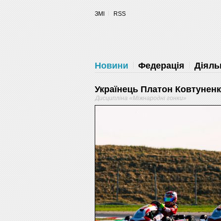
уведомления на рабочий стол
ЗМІ
RSS
Запретить
Раз
Powered by SendPulse
Новини
Федерація
Діяль
Українець Платон Ковтуненко
Дисципліна «Міжнародні гонки»