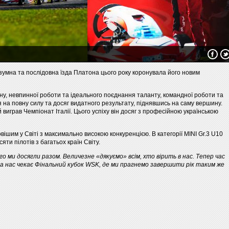
розумна та послідовна їзда Платона цього року коронувала його новим
ну, невпинної роботи та ідеального поєднання таланту, командної роботи та
 на повну силу та досяг видатного результату, піднявшись на саму вершину.
виграв Чемпіонат Італії. Цього успіху він досяг з професійною українською
овішим у Світі з максимально високою конкуренцією. В категорії MINI Gr.3 U10
ти пілотів з багатьох країн Світу.
о ми досягли разом. Величезне «дякуємо» всім, хто вірить в нас. Тепер час
а нас чекає Фінальний кубок WSK, де ми прагнемо завершити рік таким же