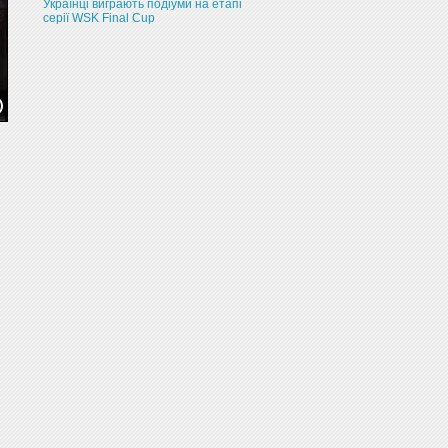
Українці виграють подіуми на етапі
серії WSK Final Cup