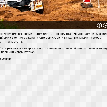
фото) минулими вихідними стартували на першому етапі Чемпіонату Литви з рал
 вийшли 62 екіпажів у дев’яти категоріях. Сергій та Іван виступали на Skoda
утні п’ять дуетів.
90 спортивних кілометрів у пелотоні залишилось лише 45 машин, а наші хлопц
першими у своїй категорії.
успіхів!