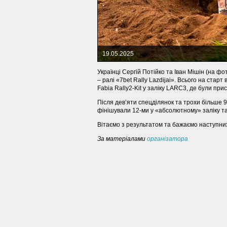
19.05.2025
Українці Сергій Потійко та Іван Мішін (на 
– ралі «7bet Rally Lazdijai». Всього на старт
Fabia Rally2-Kit у заліку LARC3, де були прис
Після дев’яти спецділянок та трохи більше 
фінішували 12-ми у «абсолютному» заліку та 
Вітаємо з результатом та бажаємо наступних 
За матеріалами
організатора