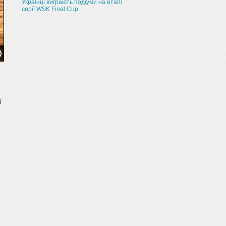
Українці виграють подіуми на етапі
серії WSK Final Cup
і
і