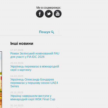
Ми в соцмережах:
Пошук
Інші новини
17.07.2026
Роман Зелінський номінований FAU
для участі у FIA IDC 2026
25.03.2026
Українець перемагає в міжнародній
серії з картингу
14.02.2026
Українець Олександр Бондарев
перемагає у першому сезоні UAE4
Series
25.11.2025
Українці завершили виступи у
міжнародній серії WSK Final Cup
31.10.2025