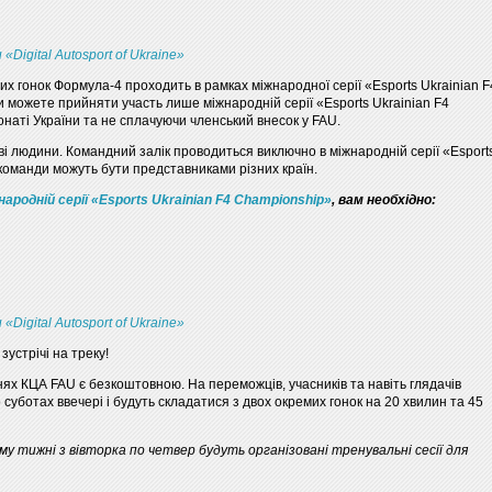
и «Digital Autosport of Ukraine»
их гонок Формула-4 проходить в рамках міжнародної серії «Esports Ukrainian F
 можете прийняти участь лише міжнародній серії «Esports Ukrainian F4
онаті України та не сплачуючи членський внесок у FAU.
ві людини. Командний залік проводиться виключно в міжнародній серії «Esport
 команди можуть бути представниками різних країн.
народній серії «Esports Ukrainian F4 Championship»
, вам необхідно:
и «Digital Autosport of Ukraine»
зустрічі на треку!
нях КЦА FAU є безкоштовною. На переможців, учасників та навіть глядачів
суботах ввечері і будуть складатися з двох окремих гонок на 20 хвилин та 45
у тижні з вівторка по четвер будуть організовані тренувальні сесії для