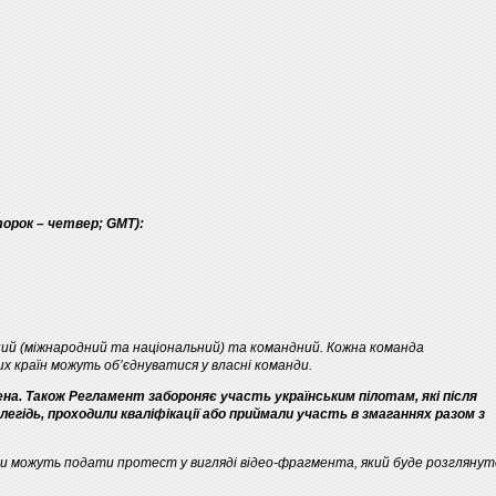
торок – четвер; GMT):
ний (міжнародний та національний) та командний. Кожна команда
них країн можуть об’єднуватися у власні команди.
а. Також Регламент забороняє участь українським пілотам, які після
легідь, проходили кваліфікації або приймали участь в змаганнях разом з
и можуть подати протест у вигляді відео-фрагмента, який буде розглянут