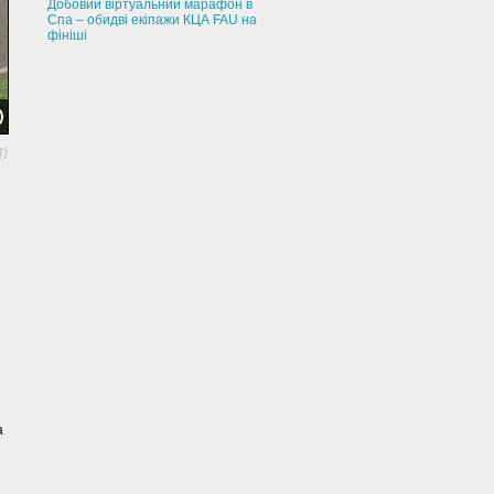
Добовий віртуальний марафон в
Спа – обидві екіпажи КЦА FAU на
фініші
4)
а