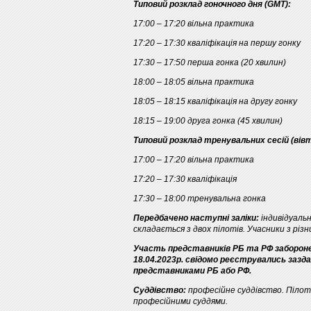
Типовий розклад гоночного дня (GMT):
17:00 – 17:20 вільна практика
17:20 – 17:30 кваліфікація на першу гонку
17:30 – 17:50 перша гонка (20 хвилин)
18:00 – 18:05 вільна практика
18:05 – 18:15 кваліфікація на другу гонку
18:15 – 19:00 друга гонка (45 хвилин)
Типовий розклад тренувальних сесій (вів
17:00 – 17:20 вільна практика
17:20 – 17:30 кваліфікація
17:30 – 18:00 тренувальна гонка
Передбачено наступні заліки:
індивідуаль
складається з двох пілотів. Учасники з різ
Участь представників РБ та РФ заборонен
18.04.2023р. свідомо реєструвались зазда
представниками РБ або РФ.
Суддівство:
професійне суддівство. Пілот
професійними суддями.