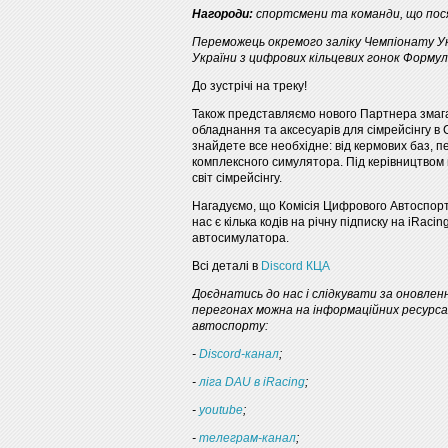
Нагороди:
спортсмени та команди, що пося
Переможець окремого заліку Чемпіонату Ук
України з цифрових кільцевих гонок Формул
До зустрічі на треку!
Також представляємо нового Партнера змаг
обладнання та аксесуарів для сімрейсінгу в
знайдете все необхідне: від кермових баз, 
комплексного симулятора. Під керівництвом
світ сімрейсінгу.
Нагадуємо, що Комісія Цифрового Автоспорт
нас є кілька кодів на річну підписку на iRac
автосимулатора.
Всі деталі в
Discord КЦА
Доєднатись до нас і слідкувати за оновлен
перегонах можна на інформаційних ресурсах
автоспорту:
-
Discord-канал
;
-
ліга DAU в iRacing
;
-
youtube
;
-
телеграм-канал
;