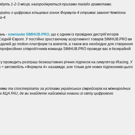
дуть 1-2-3 місця, нагороджуються призами та/або грамотами.
раїни з цифрових кільцевих гонок Формула-4 отримає звання Чемпіона
а-4.
ань -
компанію SIMHUB.PRO
, що є одним із провідних дистріб’юторів
 Східній Європі. У постійно зростаючому асортименті товарів SIMHUB.PRO ви
педалей до motion-платформ та кокпитів, а також все необхідне для створення
 професійних співробітників команда SIMHUB.PRO проведе вас в безкрайній
у проводить розіграш безкоштовних річних підписок на симулятор iRacing. У
ing + автомобіль «Формула 4» назавжди, але тільки для нових підписників цього
нями та спостерігати за успіхами українських сімрейсерів на міжнародних
 КЦА FAU, де ви знайдете найсвіжіші новини зі світу цифрового