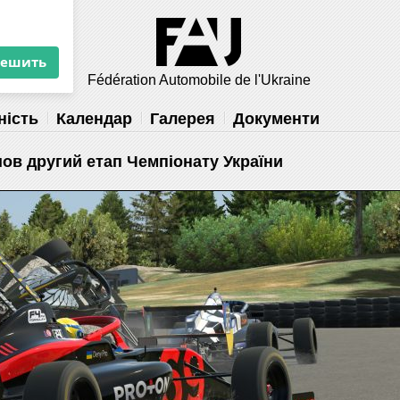
×
 вам
Fédération Automobile de l'Ukraine
решить
ність
Календар
Галерея
Документи
ов другий етап Чемпіонату України