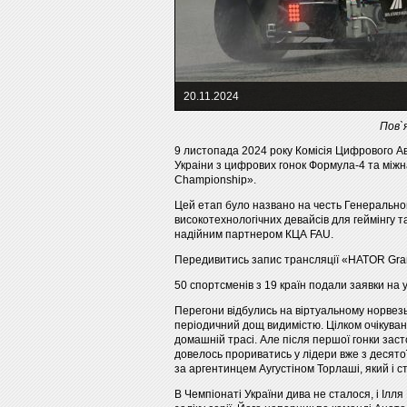
20.11.2024
Пов`
9 листопада 2024 року Комісія Цифрового А
Украіни з цифрових гонок Формула-4 та міжна
Championship».
Цей етап було названо на честь Генерально
високотехнологічних девайсів для геймінгу та
надійним партнером КЦА FAU.
Передивитись запис трансляції «HATOR Gra
50 спортсменів з 19 країн подали заявки на 
Перегони відбулись на віртуальному норвез
періодичний дощ видимістю. Цілком очікува
домашній трасі. Але після першої гонки зас
довелось прориватись у лідери вже з десятої 
за аргентинцем Аугустіном Торлаші, який і с
В Чемпіонаті України дива не сталося, і Ілл