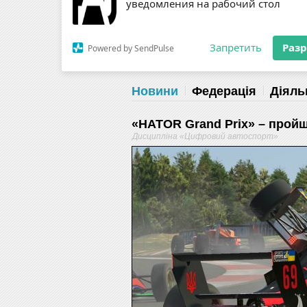
Разрешите сайту fau.ua отправлять
ЗМІ
RSS
уведомления на рабочий стол
Запретить
Раз
Powered by SendPulse
Новини
Федерація
Діяль
«HATOR Grand Prix» – пройш
Дисципліна «Цифровий автоспорт»