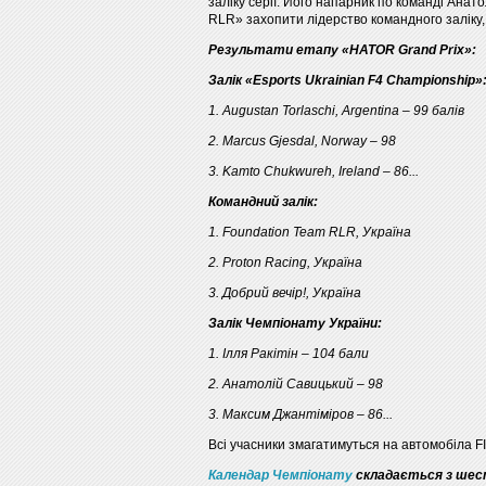
заліку серії. Його напарник по команді Ана
RLR» захопити лідерство командного заліку,
Результати етапу «HATOR Grand Prix»:
Залік «Esports Ukrainian F4 Championship»
1. Augustan Torlaschi, Argentina – 99 балів
2. Мarcus Gjesdal, Norway – 98
3. Kamto Chukwureh, Ireland – 86...
Командний залік:
1. Foundation Team RLR, Україна
2. Proton Racing, Україна
3. Добрий вечір!, Україна
Залік Чемпіонату України:
1. Ілля Ракітін – 104 бали
2. Анатолій Савицький – 98
3. Максим Джантіміров – 86...
Всі учасники змагатимуться на автомобіла FI
Календар Чемпіонату
складається з шес