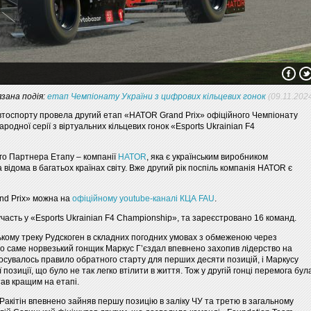
язана подія:
етап Чемпіонату України з цифрових кільцевих гонок
(09.11.202
втоспорту провела другий етап «HATOR Grand Prix» офіційного Чемпіонату
родної серії з віртуальних кільцевих гонок «Esports Ukrainian F4
го Партнера Етапу – компанії
HATOR
, яка є українським виробником
 відома в багатьох країнах світу. Вже другий рік поспіль компанія HATOR є
nd Prix» можна на
офіційному youtube-каналі КЦА FAU
.
участь у «Esports Ukrainian F4 Championship», та зареєстровано 16 команд.
ькому треку Рудскоген в складних погодних умовах з обмеженою через
но саме норвезький гонщик Маркус Г’єздал впевнено захопив лідерство на
тосувалось правило обратного старту для перших десяти позицій, і Маркусу
позиції, що було не так легко втілити в життя. Тож у другій гонці перемога бул
тав кращим на етапі.
я Ракітін впевнено зайняв першу позицію в заліку ЧУ та третю в загальному