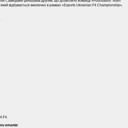
толій Савицький фінішував другим, що дозволило команді «Foundation Team
 який відбувається виключно в рамках «Esports Ukrainian F4 Championship».
:
A F4.
ти етапів: