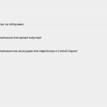
упає за підтримки:
ладнання для ігрової індустрії
аднання та аксесуарів для сімрейсінгу в Східній Європі