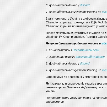
6. Доєднайтесь до нас у
discord
7. Доєднайтесь в симуляторі iRacing до
ліг
Залік Чемпіонату Україну з цифрових кільцев
Championship», що проводиться КЦА FAU. Ви
Championship», не приймаючі участі у Чемпі
Пілоти можуть об’єднуватись в команди по д
Ukrainian F4 Championship». Пілоти з однієї
Якщо ви бажаєте прийняти участь в
між
1. Ознайомитись з
Регламентом серії
2. Заповнити окрему
реєстраційну форму
3. Доєднайтесь до нас у
discord
4. Доєднайтесь в симуляторі iRacing до
ліг
Запрошуємо до реєстрації у змаганнях та до 
Як і завжди для спортсменів участь в змаган
чекають призи. Змагання відбуватимуться по 
хвилин.
Звертаємо вашу увагу, що тричі на гоночном
спортсменів.