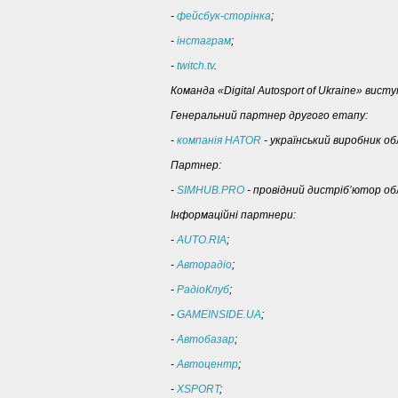
-
фейсбук-сторінка
;
-
інстаграм
;
-
twitch.tv
.
Команда «Digital Autosport of Ukraine» вист
Генеральний партнер другого етапу:
-
компанія HATOR
- український виробник об
Партнер:
-
SIMHUB.PRO
- провідний дистріб’ютор обл
Інформаційні партнери:
-
AUTO.RIA
;
-
Авторадіо
;
-
РадіоКлуб
;
-
GAMEINSIDE.UA
;
-
Автобазар
;
-
Автоцентр
;
-
XSPORT
;