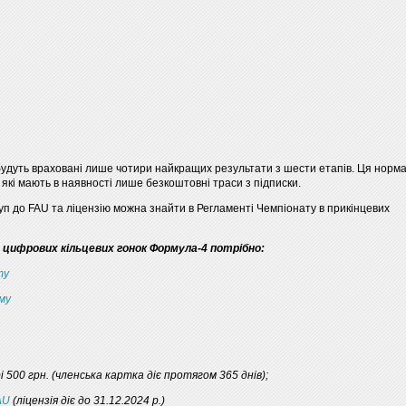
будуть враховані лише чотири найкращих результати з шести етапів. Ця норм
, які мають в наявності лише безкоштовні траси з підписки.
уп до FAU та ліцензію можна знайти в Регламенті Чемпіонату в прикінцевих
 цифрових кільцевих гонок Формула-4 потрібно:
ту
му
і 500 грн. (членська картка діє протягом 365 днів);
AU
(ліцензія діє до 31.12.2024 р.)