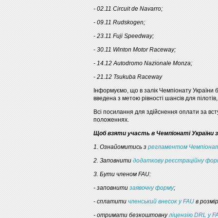
- 02.11 Circuit de Navarro;
- 09.11 Rudskogen;
- 23.11 Fuji Speedway;
- 30.11 Winton Motor Raceway;
- 14.12 Autodromo Nazionale Monza;
- 21.12 Tsukuba Raceway
Інформуємо, що в залік Чемпіонату України 
введена з метою рівності шансів для пілотів
Всі посилання для здійснення оплати за вст
положеннях.
Щоб взяти участь в Чемпіонаті України з
1. Ознайомитись з
регламентом Чемпіона
2. Заповнити
додаткову реєстраційну фор
3. Бути членом FAU:
- заповнити
заявочну форму
;
- сплатити
членський внесок у FAU
в розмір
- отримати безкоштовну
ліцензію DRL у F