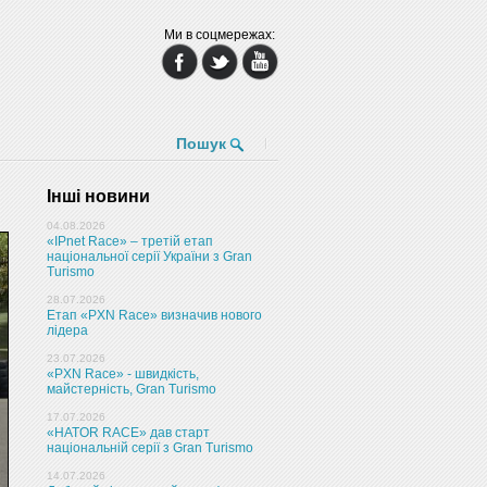
Ми в соцмережах:
Пошук
Інші новини
04.08.2026
«IPnet Race» – третій етап
національної серії України з Gran
Turismo
28.07.2026
Етап «PXN Race» визначив нового
лідера
23.07.2026
«PXN Race» - швидкість,
майстерність, Gran Turismo
17.07.2026
«HATOR RACE» дав старт
національній серії з Gran Turismo
14.07.2026