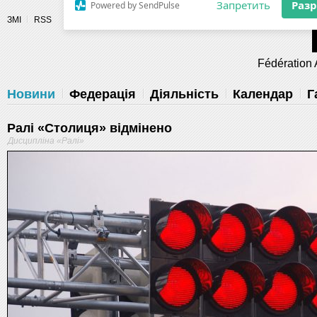
Разрешите сайту fau.ua отправлять
ЗМІ
RSS
уведомления на рабочий стол
Fédération 
Запретить
Раз
Powered by SendPulse
Новини
Федерація
Діяльність
Календар
Г
Ралі «Столиця» відмінено
Дисципліна «Ралі»