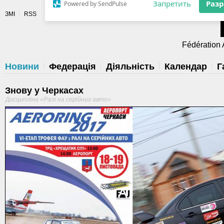
Разрешите сайту fau.ua отправлять
ЗМІ
RSS
уведомления на рабочий стол
Fédération 
Запретить
Раз
Powered by SendPulse
Новини
Федерація
Діяльність
Календар
Г
Знову у Черкасах
Дисципліна «Ралі на серійних авто»