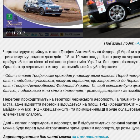
03.11.2017
Пов`язана подія:
«A
Черкаси вдруге приймуть етап «Трофея Автомобільної Федерації України з р
триватимуть упродовж двох днів – 18 та 19 листопада. Цього разу на черка
приїдуть близько півсотні екіпажів з різних міст України. До перегонів можуть
Організатор черкаського етапу – автомобільний клуб «Черкаси».
- Один з етапів Трофею вже проходив у нашому місті навесні. Перед тим ра
етап сподобався учасникам, тому ми вирішили, що запросимо їх до Черкас
етап Трофея Автомобільної Федерації України. Та, щоб екіпажам було цік
ділянки, подовживши їх на кілька кілометрів,
- розповідає керівник автомоб
Перегони проходитимуть на території черкаського аеропорту. Та побачити в
міста, адже відкриття перегонів відбудеться на площі ТРЦ «Хрещатик-Сіті» 
майданчику між ТРЦ «Хрещатик-Сіті» та приміщенням ДПІ буде облаштовани
елементами слалому.
Далі – екіпажі попрямують в аеропорт, де й відбуватимуться основні заїзди. 
можна буде перед адміністративним приміщенням аеропорту, де розміщуват
Зареєструватися для часті можна
за цим посиланням
.