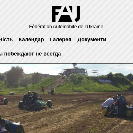
×
 вам
Fédération Automobile de l'Ukraine
решить
ність
Календар
Галерея
Документи
ы побеждают не всегда