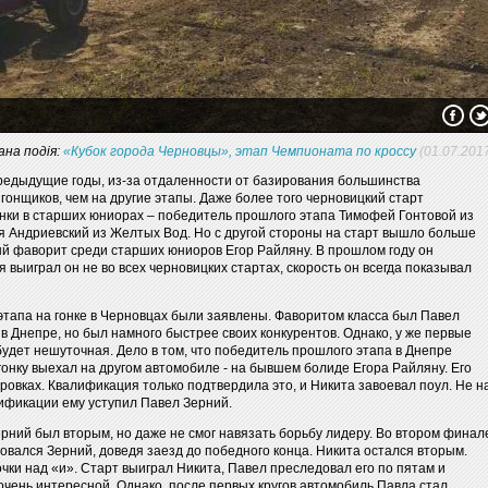
ана подія:
«Кубок города Черновцы», этап Чемпионата по кроссу
(01.07.201
предыдущие годы, из-за отдаленности от базирования большинства
онщиков, чем на другие этапы. Даже более того черновицкий старт
онки в старших юниорах – победитель прошлого этапа Тимофей Гонтовой из
я Андриевский из Желтых Вод. Но с другой стороны на старт вышло больше
ый фаворит среди старших юниоров Егор Райляну. В прошлом году он
я выиграл он не во всех черновицких стартах, скорость он всегда показывал
тапа на гонке в Черновцах были заявлены. Фаворитом класса был Павел
 в Днепре, но был намного быстрее своих конкурентов. Однако, у же первые
 будет нешуточная. Дело в том, что победитель прошлого этапа в Днепре
онку выехал на другом автомобиле - на бывшем болиде Егора Райляну. Его
ровках. Квалификация только подтвердила это, и Никита завоевал поул. Не н
алификации ему уступил Павел Зерний.
рний был вторым, но даже не смог навязать борьбу лидеру. Во втором финал
зовался Зерний, доведя заезд до победного конца. Никита остался вторым.
чки над «и». Старт выиграл Никита, Павел преследовал его по пятам и
чень интересной. Однако, после первых кругов автомобиль Павла стал