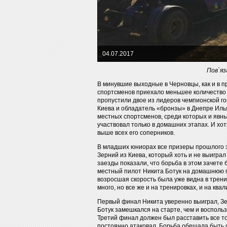
04.07.2017
Пов`яз
В минувшие выходные в Черновцы, как и в 
спортсменов приехало меньшее количество г
пропустили двое из лидеров чемпионской г
Киева и обладатель «бронзы» в Днепре Иль
местных спортсменов, среди которых и явн
участвовал только в домашних этапах. И хот
выше всех его соперников.
В младших юниорах все призеры прошлого э
Зерний из Киева, который хоть и не выиграл
заезды показали, что борьба в этом зачете
местный пилот Никита Ботук на домашнюю г
возросшая скорость была уже видна в трени
много, но все же и на тренировках, и на кв
Первый финал Никита уверенно выиграл, Зе
Ботук замешкался на старте, чем и восполь
Третий финал должен был расставить все то
постоянно атаковал. Борьба обещала быть о