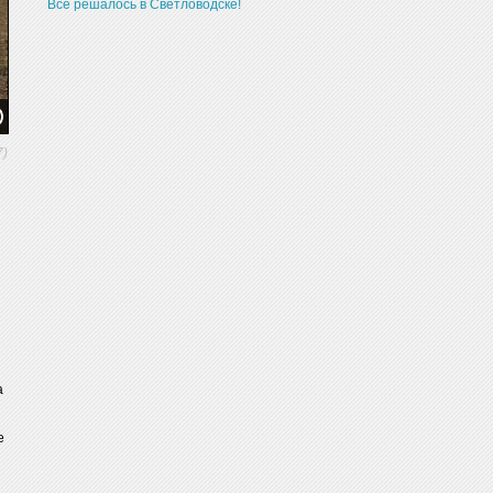
Все решалось в Светловодске!
7)
а
е