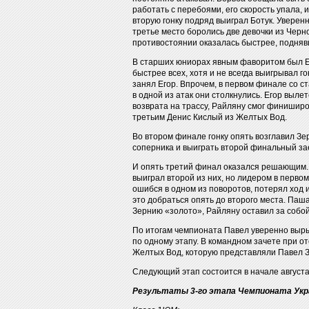
работать с перебоями, его скорость упала,
вторую гонку подряд выиграл Ботук. Уверенн
третье место боролись две девочки из Чер
противостоянии оказалась быстрее, подняв
В старших юниорах явным фаворитом был Ег
быстрее всех, хотя и не всегда выигрывал 
занял Егор. Впрочем, в первом финале со с
в одной из атак они столкнулись. Егор выле
возврата на трассу, Райляну смог финишир
третьим Денис Кислый из Желтых Вод.
Во втором финале гонку опять возглавил Зе
соперника и выиграть второй финальный за
И опять третий финал оказался решающим. П
выиграл второй из них, но лидером в перво
ошибся в одном из поворотов, потерял ход и
это добраться опять до второго места. Па
Зернию «золото», Райляну оставил за собо
По итогам чемпионата Павел уверенно выры
по одному этапу. В командном зачете при 
Желтых Вод, которую представляли Павел З
Следующий этап состоится в начале августа 
Результаты 3-го этапа Чемпионата Укра