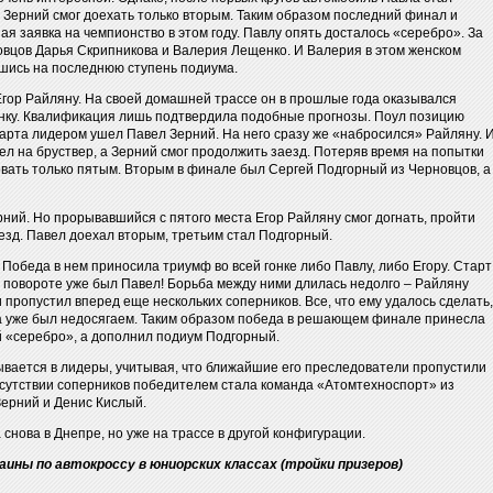
 и Зерний смог доехать только вторым. Таким образом последний финал и
ая заявка на чемпионство в этом году. Павлу опять досталось «серебро». За
новцов Дарья Скрипникова и Валерия Лещенко. И Валерия в этом женском
шись на последнюю ступень подиума.
ор Райляну. На своей домашней трассе он в прошлые года оказывался
гонку. Квалификация лишь подтвердила подобные прогнозы. Поул позицию
тарта лидером ушел Павел Зерний. На него сразу же «набросился» Райляну. 
тел на бруствер, а Зерний смог продолжить заезд. Потеряв время на попытки
овать только пятым. Вторым в финале был Сергей Подгорный из Черновцов, а
рний. Но прорывавшийся с пятого места Егор Райляну смог догнать, пройти
езд. Павел доехал вторым, третьим стал Подгорный.
обеда в нем приносила триумф во всей гонке либо Павлу, либо Егору. Старт
м повороте уже был Павел! Борьба между ними длилась недолго – Райляну
 пропустил вперед еще нескольких соперников. Все, что ему удалось сделать,
ша уже был недосягаем. Таким образом победа в решающем финале принесла
й «серебро», а дополнил подиум Подгорный.
вается в лидеры, учитывая, что ближайшие его преследователи пропустили
отсутствии соперников победителем стала команда «Атомтехноспорт» из
ерний и Денис Кислый.
снова в Днепре, но уже на трассе в другой конфигурации.
ины по автокроссу в юниорских классах (тройки призеров)