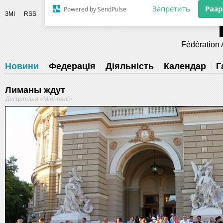
Разрешите сайту fau.ua отправлять
ЗМІ
RSS
уведомления на рабочий стол
Fédération 
Запретить
Раз
Powered by SendPulse
Новини
Федерація
Діяльність
Календар
Г
Лиманы ждут
Дисципліна «Міні-ралі»