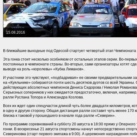
15.08.2016
В ближайшие выходные под Одессой стартует четвертый этап Чемпионата 
Эта гонка стоит несколько особняком от остальных этапов серии. Во-первы
постоянных в чемпионате страны. Во-вторых, сами организаторы хотят сд
выводя на роль «королевы» «Кубка Лиманов».
И участники это чувствуют, «подбадривая» ее своими предварительными за
на «Куяльнике» собираются почти шесть десятков дуэтов со всей Украины.
действующих абсолютных чемпионов Дениса Сидорова / Николая Романова, 
Серьезных соперников у них ожидается предостаточно, включая, например
ралли Руслана Топора и Александра Козлова.
Всех их ждет один спецучасток длиной чуть более двадцати километров, ко
в одну и другую сторону. Общая дистанция ралли составит чуть менее 170
близка к таковой у прошедшего в начале года ралли «Северин».
По программе соревнований в субботу 20 августа в 18:00 прямо у Оперного
гонки. В воскресенье 21 августа спортсмены начнут непосредственно спор
Севериновка (старт первого экипажа в 9:00). А церемония награждения поб