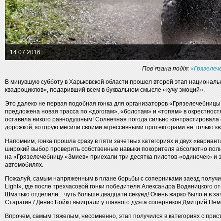
14.07.2016
Пов`язана подія:
«Грязелеч
В минувшую субботу в Харьковской области прошел второй этап националь
квадроциклов», подаривший всем в буквальном смысле «кучу эмоций».
Это далеко не первая подобная гонка для организаторов «Грязелечебницы
предложена новая трасса по «догогам», «болотам» и «топям» в окрестност
оставила никого равнодушным! Солнечная погода сильно контрастировала 
дорожкой, которую месили своими агрессивными протекторами не только кв
Напомним, гонка прошла сразу в пяти зачетных категориях и двух «вариан
широкий выбор проверить собственные навыки покорителя абсолютно полн
на «Грязелечебницу «Змиев» приехали три десятка пилотов-«одиночек» и 
автомобилях.
Пожалуй, самым напряженным в плане борьбы с соперниками заезд получил
Light», где после трехчасовой гонки победителя Александра Водяницкого 
Шматько отделили... чуть больше двадцати секунд! Очень жарко было и в за
Старагин / Денис Бойко выиграли у главного дуэта соперников Дмитрий Не
Впрочем, самым тяжелым, несомненно, этап получился в категориях с прист