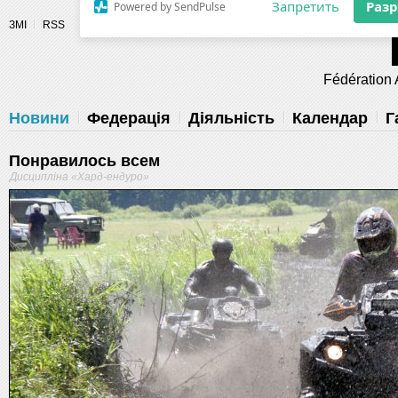
Разрешите сайту fau.ua отправлять
ЗМІ
RSS
уведомления на рабочий стол
Fédération 
Запретить
Раз
Powered by SendPulse
Новини
Федерація
Діяльність
Календар
Г
Понравилось всем
Дисципліна «Хард-ендуро»