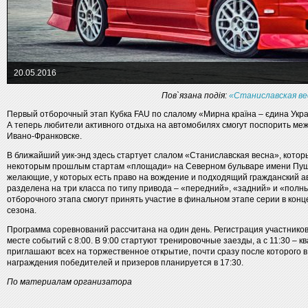
20.05.2016
Пов`язана подія:
«Станиславская ве
Первый отборочный этап Кубка FAU по слалому «Мирна країна – єдина Укр
А теперь любители активного отдыха на автомобилях смогут поспорить меж
Ивано-Франковске.
В ближайший уик-энд здесь стартует слалом «Станиславская весна», котор
некоторым прошлым стартам «площади» на Северном бульваре имени Пушки
желающие, у которых есть право на вождение и подходящий гражданский ав
разделена на три класса по типу привода – «передний», «задний» и «полн
отборочного этапа смогут принять участие в финальном этапе серии в конц
сезона.
Программа соревнований рассчитана на один день. Регистрация участнико
месте событий с 8:00. В 9:00 стартуют тренировочные заезды, а с 11:30 – 
приглашают всех на торжественное открытие, почти сразу после которого 
награждения победителей и призеров планируется в 17:30.
По материалам организатора