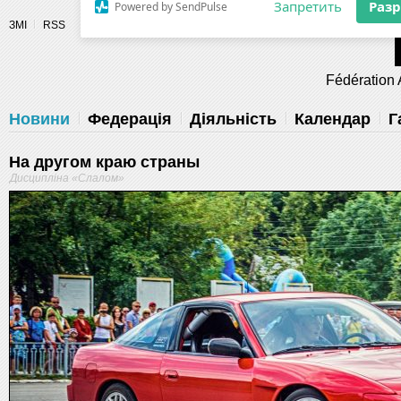
Разрешите сайту fau.ua отправлять
ЗМІ
RSS
уведомления на рабочий стол
Fédération 
Запретить
Раз
Powered by SendPulse
Новини
Федерація
Діяльність
Календар
Г
На другом краю страны
Дисципліна «Слалом»